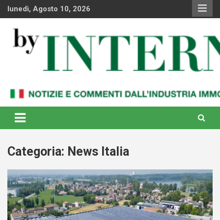
Skip
lunedì, Agosto 10, 2026
to
content
Notizie e commenti dal industria immobiliare italiana e
By Internews
internazionale
Categoria:
News Italia