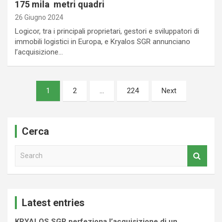
175 mila metri quadri
26 Giugno 2024
Logicor, tra i principali proprietari, gestori e sviluppatori di
immobili logistici in Europa, e Kryalos SGR annunciano
l’acquisizione…
Paginazione
1
2
…
224
Next
degli
articoli
Cerca
S
e
a
r
c
Latest entries
h
KRYALOS SGR perfeziona l’acquisizione di un