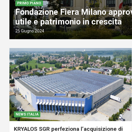
Riapre dopo una importante ris
Villasimius, in Sardegna , di pro
Investors Italy
20 Giugno 2024
NEWS ITALIA
KRYALOS SGR perfeziona l’acquisizione di