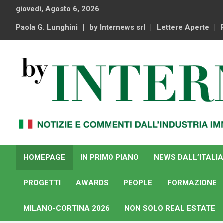
Skip
giovedì, Agosto 6, 2026
to
content
Paola G. Lunghini
by Internews srl
Lettere Aperte
Notizie e commenti dal industria immobiliare italiana e
By Internews
internazionale
HOMEPAGE
IN PRIMO PIANO
NEWS DALL’ITALIA
PROGETTI
AWARDS
PEOPLE
FORMAZIONE
MILANO-CORTINA 2026
NON SOLO REAL ESTATE