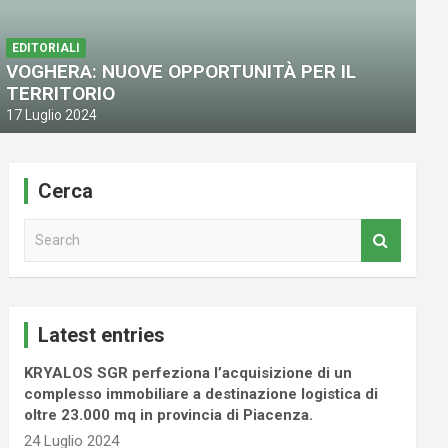
PRIMO PIANO
EDITORIALI
COIMA, prosegue lo sviluppo di Po
VOGHERA: NUOVE OPPORTUNITÀ PER IL
TERRITORIO
17 Giugno 2024
17 Luglio 2024
Cerca
S
e
a
r
c
Latest entries
h
KRYALOS SGR perfeziona l’acquisizione di un
complesso immobiliare a destinazione logistica di
oltre 23.000 mq in provincia di Piacenza.
24 Luglio 2024