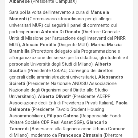
Albanese
(Presidente CampusX)
Sarà poi la volta dell’intervento a cura di
Manuela
Manenti
(Commissario straordinario per gli alloggi
universitari MUR) cui seguirà il panel di commento cui
parteciperanno
Antonio Di Donato
(Direttore Generale
Unità di Missione per l’attuazione degli interventi del PNRR
MUR),
Alessio Pontillo
(Dirigente MUR),
Marina Marzia
Brambilla
(Prorettore delegato alla Programmazione e
all’organizzazione dei servizi per la didattica, gli studenti e il
personale Università degli Studi di Milano),
Alberto
Scuttari
(Presidente CoDAU, Convegno dei direttori
generali delle amministrazioni universitarie),
Alessandro
Sciretti
(Presidente Nazionale ANDISU Associazione
Nazionale degli Organismi per il Diritto allo Studio
Universitario),
Alberto Oliveti
* (Presidente ADEPP
Associazione degli Enti di Previdenza Privati Italiani),
Paola
Delmonte
(Presidente Tavolo Student Housing
Assoimmobiliare),
Filippo Catena
(Responsabile Fondi
Abitare Sociale CDP Real Asset SGR),
Giancarlo
Tancredi
(Assessore alla Rigenerazione Urbana Comune
di Milano), moderato da
Francesca Zirnstein
(Direttore