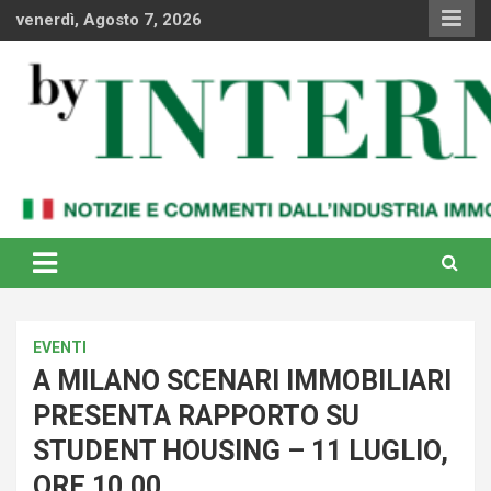
Skip
venerdì, Agosto 7, 2026
to
content
Notizie e commenti dal industria immobiliare italiana e
By Internews
internazionale
EVENTI
A MILANO SCENARI IMMOBILIARI
PRESENTA RAPPORTO SU
STUDENT HOUSING – 11 LUGLIO,
ORE 10.00