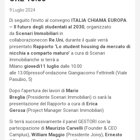
9 Luglio 2024
Di seguito l’invito al convegno
ITALIA CHIAMA EUROPA
– Il futuro degli studentati al 2030
, organizzato
da
Scenari Immobiliari
in
collaborazionecon
Re.Uni
, durante il quale verrà
presentato
Rapporto
‘Lo student housing da mercato di
nicchia a comparto maturo’
a cura di Scenari
Immobiliariche si terrà a
Milano
giovedì11 luglio
dalle 10.00
alle 13.00pressoFondazione Giangiacomo Feltrinelli (Viale
Pasubio, 5)
Dopo l’apertura dei lavori di
Mario
Breglia
(Presidente Scenari Immobiliari) ci sarà la
presentazione del Rapporto a cura di
Erica
Gerosa
(Project Manager Scenari Immobiliari)
Si terrà successivamente il panel GESTORI con la
partecipazione di
Maurizio Carvelli
(Founder & CEO
Camplus),
William Maggio
(Presidente Joivy),
Ernesto