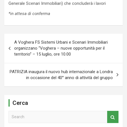
Generale Scenari Immobiliari) che concluderà i lavori
*in attesa di conferma
Navigazione
A Voghera FS Sistemi Urbani e Scenari Immobiliari
articoli
organizzano “Voghera – nuove opportunità per il
territorio” – 15 luglio, ore 10.00
PATRIZIA inaugura il nuovo hub internazionale a Londra
in occasione del 40° anno di attività del gruppo
Cerca
S
e
a