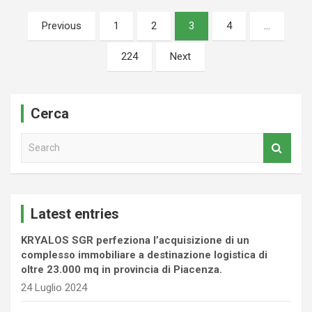
Paginazione
Previous
1
2
3
4
…
degli
224
Next
articoli
Cerca
S
e
a
r
c
Latest entries
h
KRYALOS SGR perfeziona l’acquisizione di un
complesso immobiliare a destinazione logistica di
oltre 23.000 mq in provincia di Piacenza.
24 Luglio 2024