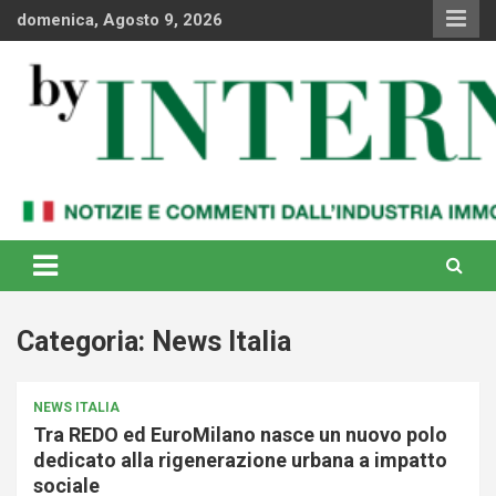
Skip
domenica, Agosto 9, 2026
to
content
Notizie e commenti dal industria immobiliare italiana e
By Internews
internazionale
Categoria:
News Italia
NEWS ITALIA
Tra REDO ed EuroMilano nasce un nuovo polo
dedicato alla rigenerazione urbana a impatto
sociale