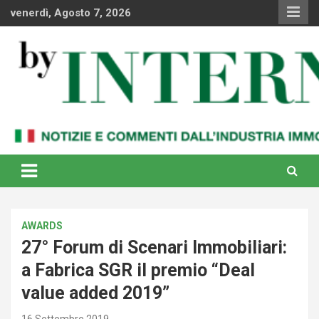
Skip
venerdì, Agosto 7, 2026
to
content
Notizie e commenti dal industria immobiliare italiana e
By Internews
internazionale
AWARDS
27° Forum di Scenari Immobiliari:
a Fabrica SGR il premio “Deal
value added 2019”