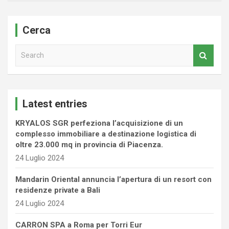
Cerca
S
e
a
r
c
Latest entries
h
KRYALOS SGR perfeziona l’acquisizione di un
complesso immobiliare a destinazione logistica di
oltre 23.000 mq in provincia di Piacenza.
24 Luglio 2024
Mandarin Oriental annuncia l’apertura di un resort con
residenze private a Bali
24 Luglio 2024
CARRON SPA a Roma per Torri Eur