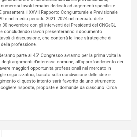
 numerosi tavoli tematici dedicati ad argomenti specifici e
SME presenterà il XXVII Rapporto Congiunturale e Previsionale
20 e nel medio periodo 2021-2024 nel mercato delle
to 30 novembre con gli interventi dei Presidenti del CNGeGL
he concludendo i lavori presenteranno il documento
 tavoli di discussione, che conterrà le linee strategiche di
o della professione.
nderanno parte al 45° Congresso avranno per la prima volta la
one degli argomenti d’interesse comune, all’approfondimento dei
er avere maggiori opportunità professionali nel mercato in
gle organizzatrici, basato sulla condivisione delle idee e
iungimento di questo intento sarà favorito da uno strumento
raccogliere risposte, proposte e domande da ciascuno. Circa