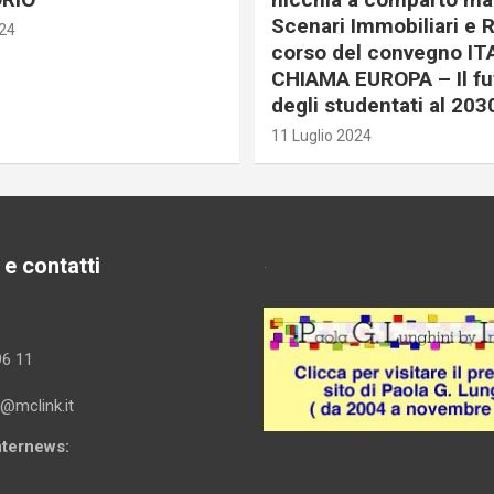
Scenari Immobiliari e R
024
corso del convegno IT
CHIAMA EUROPA – Il fu
degli studentati al 203
11 Luglio 2024
 e contatti
.
96 11
i@mclink.it
Internews: