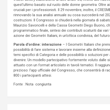
quest’ultimo basato sul ruolo delle donne geometra. Oltre ai
cruciali per i professionisti. Il 29 novembre, inoltre, il CRE
rinnovando la sua analisi annuale su cosa succederà nel 20
costruzioni. Il Congresso si chiuderà nella giornata di saba
Maurizio Savoncelli e della Cassa Geometri Diego Buono, c
programmatico finale, sintesi dei contributi scaturiti dai vari
azione dei Geometri Italiani, in un’ottica condivisa, del futur
Parola d’ordine: interazione
– I Geometri Italiani che pre
possibilità di fare sistema e lavorare insieme alla definizi
temi specifici di Categoria e delle possibilità o soluzioni p
divenire. Un modello partecipativo fortemente voluto dalle si
attuato con un format articolato in tavoli tematici. Il ragg
prezioso: l’app ufficiale del Congresso, che consentirà di 
800 i partecipanti attesi.
Fonte : Nota congiunta
Navigazione