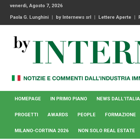
Skip
venerdì, Agosto 7, 2026
to
content
Paola G. Lunghini
by Internews srl
Lettere Aperte
Notizie e commenti dal industria immobiliare italiana e
By Internews
internazionale
HOMEPAGE
IN PRIMO PIANO
NEWS DALL’ITALIA
PROGETTI
AWARDS
PEOPLE
FORMAZIONE
MILANO-CORTINA 2026
NON SOLO REAL ESTATE