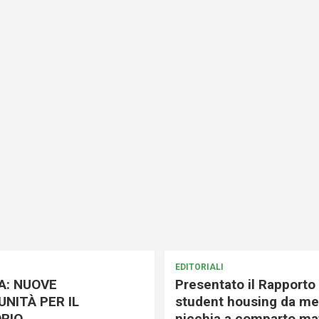
EDITORIALI
A: NUOVE
Presentato il Rapporto 
NITÀ PER IL
student housing da me
RIO
nicchia a comparto mat