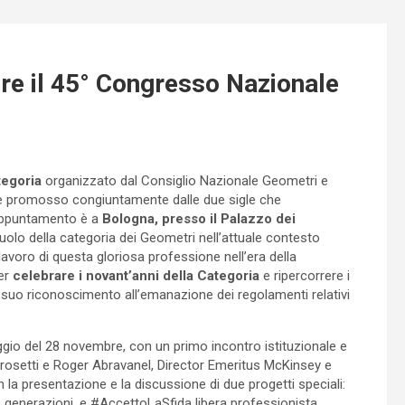
re il 45° Congresso Nazionale
tegoria
organizzato dal Consiglio Nazionale Geometri e
ne promosso congiuntamente dalle due sigle che
L’appuntamento è a
Bologna, presso il Palazzo dei
 ruolo della categoria dei Geometri nell’attuale contesto
avoro di questa gloriosa professione nell’era della
per
celebrare i novant’anni della Categoria
e ripercorrere i
l suo riconoscimento all’emanazione dei regolamenti relativi
ggio del 28 novembre, con un primo incontro istituzionale e
rosetti e Roger Abravanel, Director Emeritus McKinsey e
n la presentazione e la discussione di due progetti speciali:
e generazioni, e #AccettoLaSfida libera professionista,