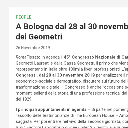
PEOPLE
A Bologna dal 28 al 30 novemb
dei Geometri
26 Novembre 2019
Roma
Fissato in agenda il
45° Congresso Nazionale di Ca
Geometri Laureati e dalla Cassa Geometri, il primo che vie
rappresentano in Italia oltre 100mila liberi professionisti. 
Congressi, dal 28 al 30 novembre 2019
per analizzare il
economico-sociale e demografico, discutere sul futuro del l
trasformazione digitale. Il Congresso è anche l’occasione 
momenti salienti della storia di una professione tecnica, da
del 1929.
I principali appuntamenti in agenda
– Si parte nel pomeri
l’ascolto delle testimonianze di The European House – Amb
saggista. Per poi entrare nel vivo della seconda giornata, co
#GEOFactory Laboratorio di idee under 35, rivolto alle nuov