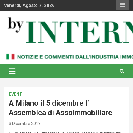
Skip
venerdì, Agosto 7, 2026
to
content
Notizie e commenti dal industria immobiliare italiana e
By Internews
internazionale
EVENTI
A Milano il 5 dicembre l’
Assemblea di Assoimmobiliare
3 Dicembre 2018