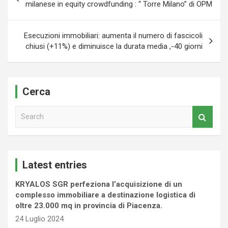
articoli
milanese in equity crowdfunding : “ Torre Milano” di OPM
Esecuzioni immobiliari: aumenta il numero di fascicoli
chiusi (+11%) e diminuisce la durata media ,-40 giorni
Cerca
S
e
a
r
c
Latest entries
h
KRYALOS SGR perfeziona l’acquisizione di un
complesso immobiliare a destinazione logistica di
oltre 23.000 mq in provincia di Piacenza.
24 Luglio 2024