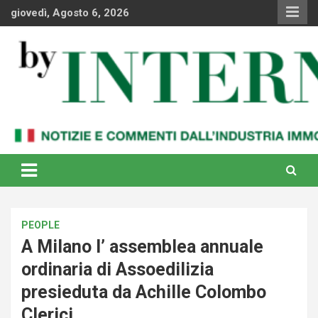
Skip
giovedì, Agosto 6, 2026
to
content
Notizie e commenti dal industria immobiliare italiana e
By Internews
internazionale
PEOPLE
A Milano l’ assemblea annuale
ordinaria di Assoedilizia
presieduta da Achille Colombo
Clerici