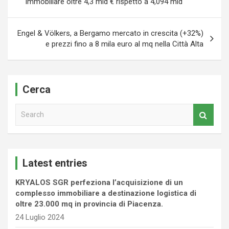
immobiliare oltre 4,3 mld € rispetto a 4,094 mld
Engel & Völkers, a Bergamo mercato in crescita (+32%)
e prezzi fino a 8 mila euro al mq nella Città Alta
Cerca
S
e
a
r
c
Latest entries
h
KRYALOS SGR perfeziona l’acquisizione di un
complesso immobiliare a destinazione logistica di
oltre 23.000 mq in provincia di Piacenza.
24 Luglio 2024