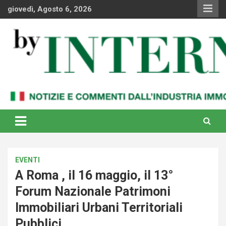
Skip
giovedì, Agosto 6, 2026
to
content
Notizie e commenti dal industria immobiliare italiana e
By Internews
internazionale
EVENTI
A Roma , il 16 maggio, il 13°
Forum Nazionale Patrimoni
Immobiliari Urbani Territoriali
Pubblici