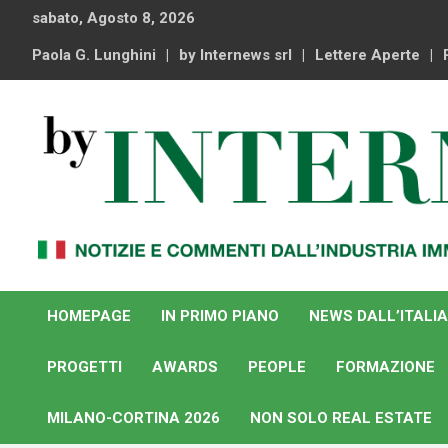
Skip
sabato, Agosto 8, 2026
to
content
Paola G. Lunghini
by Internews srl
Lettere Aperte
Notizie e commenti dal industria immobiliare italiana e
By Internews
internazionale
HOMEPAGE
IN PRIMO PIANO
NEWS DALL’ITALIA
PROGETTI
AWARDS
PEOPLE
FORMAZIONE
MILANO-CORTINA 2026
NON SOLO REAL ESTATE