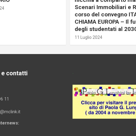
Scenari Immobiliari e R
024
corso del convegno IT
CHIAMA EUROPA – Il fu
degli studentati al 203
11 Luglio 2024
 e contatti
.
96 11
i@mclink.it
Internews: