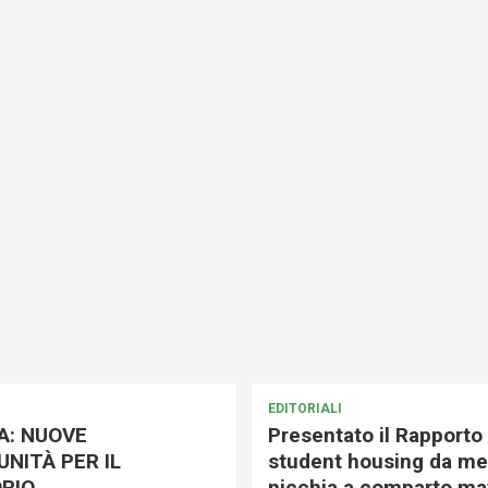
EDITORIALI
A: NUOVE
Presentato il Rapporto 
NITÀ PER IL
student housing da me
RIO
nicchia a comparto mat