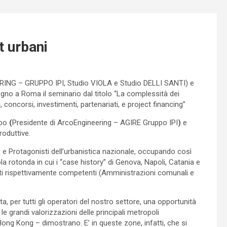
t urbani
ING – GRUPPO IPI, Studio VIOLA e Studio DELLI SANTI) e
iugno a Roma il seminario dal titolo “La complessità dei
, concorsi, investimenti, partenariati, e project financing”
ipo
(
Presidente di ArcoEngineering – AGIRE Gruppo IPI
)
e
roduttive.
rti e Protagonisti dell’urbanistica nazionale, occupando così
la rotonda in cui i “case history” di Genova, Napoli, Catania e
nti rispettivamente competenti (Amministrazioni comunali e
, per tutti gli operatori del nostro settore, una opportunità
le grandi valorizzazioni delle principali metropoli
ong Kong – dimostrano. E’ in queste zone, infatti, che si