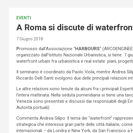
EVENTI
A Roma si discute di waterfron
7 Giugno 2018
P
romosso dall’Associazione “
HARBOURS
” (ARCOENGINEER
organizzato dall’Istituto Nazionale Urbanistica, si tiene 7 g
waterfront urbani fra urbanistica e real estate: piani, progetti
Il seminario è coordinato da Paolo Viola, mentre Andrea Sil
Riccardo Delli Santi svolgono due delle principali relazioni int
Le altre relazioni sono tenute da alcuni fra i principali Espe
l’intera mattinata. Nella seduta pomeridiana si tiene una tavo
Venezia sono presentati e discussi dai responsabili degli E
Autorità portuali).
Commenta Andrea Silipo: Il tema dei “waterfront” rappresenta
strategica che interessa gran parte delle città italiane, come 
internazionali – da Londra e New York, da San Francisco a H