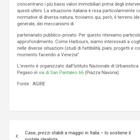
concentrano i più bassi valori immobiliari prima degli interventi
questi ultimi. La situazione italiana è resa particolarment
normative di diversa natura; troviamo qui, però, il terreno ide
generale, dei meccanismi di
partenariato pubblico-privato. Per questo riteniamo particol
approfondimento. Come Harbours, siamo interessati a cogliere
nelle diverse situazioni (studi di fattibilità, piani, progetti
momento facendo a Venezia”.
L’evento è organizzato dall’Istituto Nazionale di Urbanistica
Pegaso in
via di San Pantaleo 66
(Piazza Navona).
Fonte : AGIRE
Navigazione
Case, prezzi stabili a maggio in Italia – lo sostiene il
articoli
portale idealista