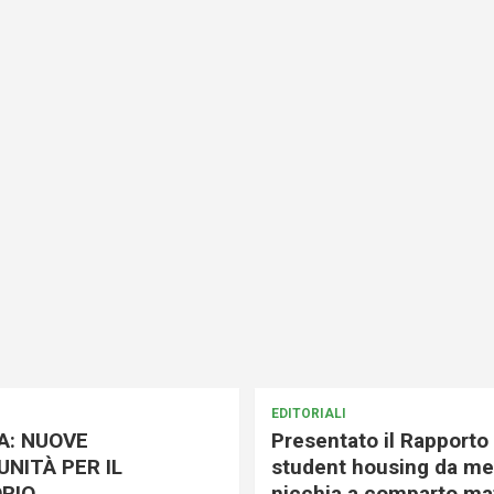
EDITORIALI
A: NUOVE
Presentato il Rapporto 
NITÀ PER IL
student housing da me
RIO
nicchia a comparto mat