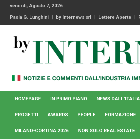
Skip
venerdì, Agosto 7, 2026
to
content
Paola G. Lunghini
by Internews srl
Lettere Aperte
Notizie e commenti dal industria immobiliare italiana e
By Internews
internazionale
HOMEPAGE
IN PRIMO PIANO
NEWS DALL’ITALIA
PROGETTI
AWARDS
PEOPLE
FORMAZIONE
MILANO-CORTINA 2026
NON SOLO REAL ESTATE