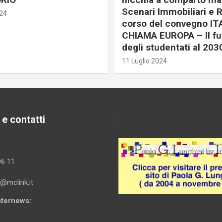
Scenari Immobiliari e R
024
corso del convegno IT
CHIAMA EUROPA – Il fu
degli studentati al 203
11 Luglio 2024
 e contatti
.
96 11
i@mclink.it
Internews: