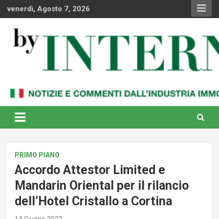
Skip
venerdì, Agosto 7, 2026
to
content
Notizie e commenti dal industria immobiliare italiana e
By Internews
internazionale
PRIMO PIANO
Accordo Attestor Limited e
Mandarin Oriental per il rilancio
dell’Hotel Cristallo a Cortina