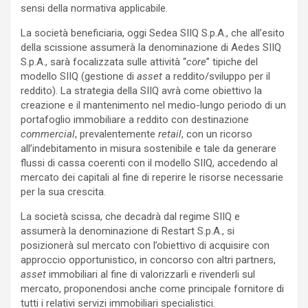
sensi della normativa applicabile.
La società beneficiaria, oggi Sedea SIIQ S.p.A., che all’esito
della scissione assumerà la denominazione di Aedes SIIQ
S.p.A., sarà focalizzata sulle attività “
core
” tipiche del
modello SIIQ (gestione di
asset
a reddito/sviluppo per il
reddito). La strategia della SIIQ avrà come obiettivo la
creazione e il mantenimento nel medio-lungo periodo di un
portafoglio immobiliare a reddito con destinazione
commercial
, prevalentemente
retail
, con un ricorso
all’indebitamento in misura sostenibile e tale da generare
flussi di cassa coerenti con il modello SIIQ, accedendo al
mercato dei capitali al fine di reperire le risorse necessarie
per la sua crescita.
La società scissa, che decadrà dal regime SIIQ e
assumerà la denominazione di Restart S.p.A., si
posizionerà sul mercato con l’obiettivo di acquisire con
approccio opportunistico, in concorso con altri partners,
asset
immobiliari al fine di valorizzarli e rivenderli sul
mercato, proponendosi anche come principale fornitore di
tutti i relativi servizi immobiliari specialistici.