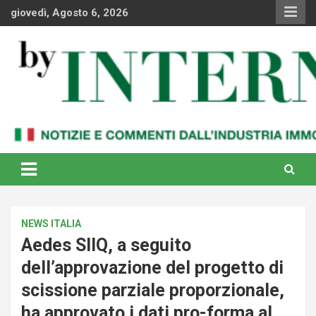
Skip
giovedì, Agosto 6, 2026
to
content
Notizie e commenti dal industria immobiliare italiana e
By Internews
internazionale
NEWS ITALIA
Aedes SIIQ, a seguito
dell’approvazione del progetto di
scissione parziale proporzionale,
ha approvato i dati pro-forma al