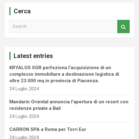
Cerca
S
e
a
r
c
Latest entries
h
KRYALOS SGR perfeziona l’acquisizione di un
complesso immobiliare a destinazione logistica di
oltre 23.000 mq in provincia di Piacenza.
24 Luglio 2024
Mandarin Oriental annuncia l’apertura di un resort con
residenze private a Bali
24 Luglio 2024
CARRON SPA a Roma per Torri Eur
24 Luglio 2024