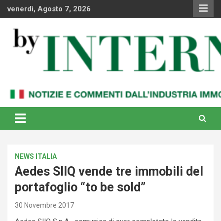
Skip
venerdì, Agosto 7, 2026
to
content
Notizie e commenti dal industria immobiliare italiana e
By Internews
internazionale
NEWS ITALIA
Aedes SIIQ vende tre immobili del
portafoglio “to be sold”
30 Novembre 2017