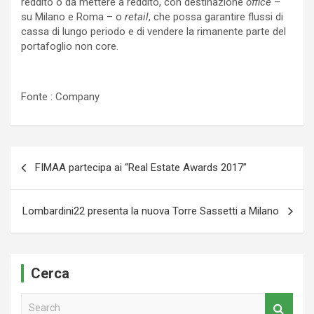
reddito o da mettere a reddito, con destinazione
office
–
su Milano e Roma – o
retail
, che possa garantire flussi di
cassa di lungo periodo e di vendere la rimanente parte del
portafoglio non core.
Fonte : Company
Navigazione
FIMAA partecipa ai “Real Estate Awards 2017”
articoli
Lombardini22 presenta la nuova Torre Sassetti a Milano
Cerca
S