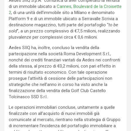
Aedes SIIQ S.p.A. comunica di aver completato la vendita
di un immobile ubicato a
Cannes, Boulevard de la Croisette
2
, di una unità dell’immobile sito a Milano e denominato
Platform 9 e di un immobile ubicato a Serravalle Scrivia a
destinazione magazzino, tutti parte del portafoglio “
to be
sold
”, a un prezzo complessivo di €7,5 milioni, realizzando
plusvalenze per complessivi circa € 0,6 milioni.
Aedes SIIQ ha, inoltre, concluso la vendita della
partecipazione nella società Roma Development S.r.l.,
nonché dei crediti finanziari vantati da Aedes nei confronti
della stessa, al prezzo di €0,2 milioni, con pari effetto in
termini di risultato economico. Con tale operazione
prosegue l’attività di cessione delle partecipazioni non
strategiche che nell’anno in corso ha visto anche la
finalizzazione della vendita della Golf Club Castello
Tolcinasco SSD S.r.l..
Le operazioni immobiliari concluse, unitamente a quelle
finalizzate con all’acquisto di nuovi immobili già
comunicate al mercato, rientrano nella strategia di Gruppo
di incrementare l’incidenza del portafoglio immobiliare a