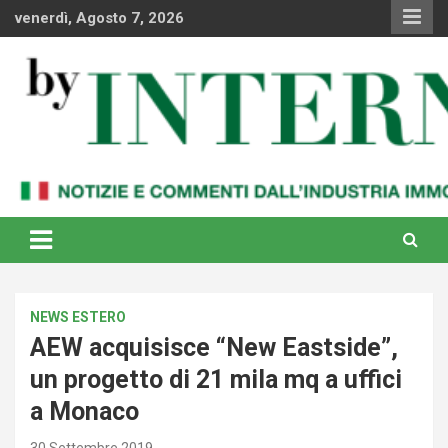
Skip
venerdì, Agosto 7, 2026
to
content
Notizie e commenti dal industria immobiliare italiana e
By Internews
internazionale
NEWS ESTERO
AEW acquisisce “New Eastside”,
un progetto di 21 mila mq a uffici
a Monaco