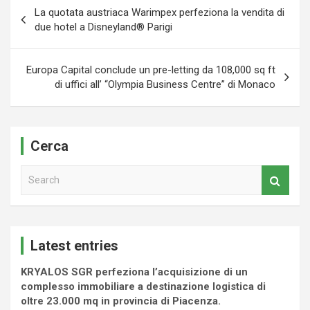
Navigazione
La quotata austriaca Warimpex perfeziona la vendita di
articoli
due hotel a Disneyland® Parigi
Europa Capital conclude un pre-letting da 108,000 sq ft
di uffici all’ “Olympia Business Centre” di Monaco
Cerca
S
e
a
r
c
Latest entries
h
KRYALOS SGR perfeziona l’acquisizione di un
complesso immobiliare a destinazione logistica di
oltre 23.000 mq in provincia di Piacenza.