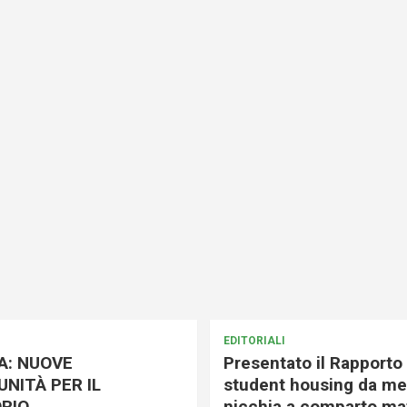
EDITORIALI
A: NUOVE
Presentato il Rapporto 
NITÀ PER IL
student housing da me
RIO
nicchia a comparto mat