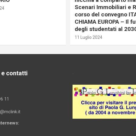
Scenari Immobiliari e R
024
corso del convegno IT
CHIAMA EUROPA – Il fu
degli studentati al 203
11 Luglio 2024
 e contatti
.
96 11
i@mclink.it
Internews: