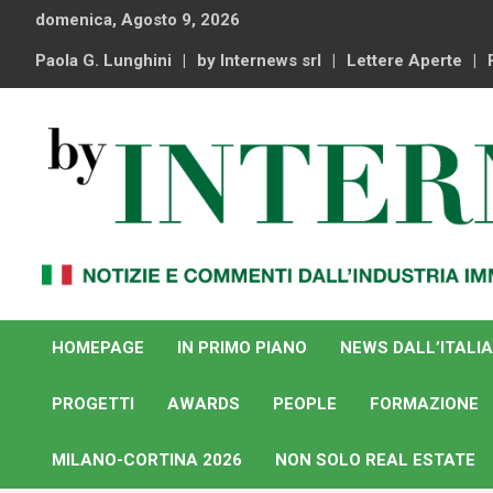
Skip
domenica, Agosto 9, 2026
to
content
Paola G. Lunghini
by Internews srl
Lettere Aperte
Notizie e commenti dal industria immobiliare italiana e
By Internews
internazionale
HOMEPAGE
IN PRIMO PIANO
NEWS DALL’ITALIA
PROGETTI
AWARDS
PEOPLE
FORMAZIONE
MILANO-CORTINA 2026
NON SOLO REAL ESTATE