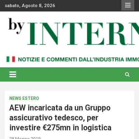
Skip
sabato, Agosto 8, 2026
to
content
Notizie e commenti dal industria immobiliare italiana e
By Internews
internazionale
NEWS ESTERO
AEW incaricata da un Gruppo
assicurativo tedesco, per
investire €275mn in logistica