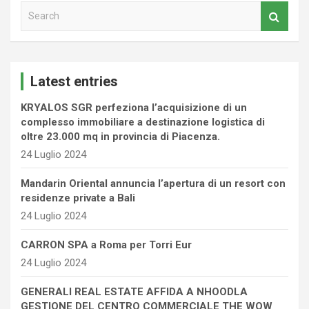
S
e
a
r
c
Latest entries
h
KRYALOS SGR perfeziona l’acquisizione di un
complesso immobiliare a destinazione logistica di
oltre 23.000 mq in provincia di Piacenza.
24 Luglio 2024
Mandarin Oriental annuncia l’apertura di un resort con
residenze private a Bali
24 Luglio 2024
CARRON SPA a Roma per Torri Eur
24 Luglio 2024
GENERALI REAL ESTATE AFFIDA A NHOODLA
GESTIONE DEL CENTRO COMMERCIALE THE WOW