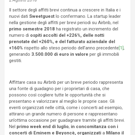
2 Agosto 2018
Il settore degli affitti brevi continua a crescere in Italia e i
nuovi dati
Sweetguest
lo confermano. La startup leader
nella gestione degli affitti per brevi periodi su Airbnb, nel
primo semestre 2018
ha registrato un incremento del
numero di
ospiti accolti del +226%, delle notti
prenotate del +260%, e del fatturato aziendale del
+160%
rispetto allo steso periodo dell’anno precedente
[1]
,
generando
3.500.000 di euro in valore
per gli immobili
gestiti.
Affittare casa su Airbnb per un breve periodo rappresenta
una fonte di guadagno per i proprietari di casa, che
possono così cogliere tutte le opportunità che si
presentano e valorizzare al meglio le proprie case. Gli
eventi organizzati nelle città, come i concerti ad esempio,
attirano un grande numero di persone e rappresentano
un’ottima occasione per guadagnare tramite gli affitti brevi.
Nel
primo week end di luglio
,
in concomitanza con i
concerti di Eminem e Beyoncè, organizzati
a
Milano il