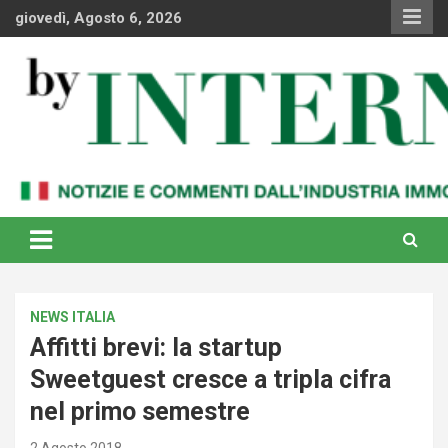
Skip
giovedì, Agosto 6, 2026
to
content
Notizie e commenti dal industria immobiliare italiana e
By Internews
internazionale
NEWS ITALIA
Affitti brevi: la startup
Sweetguest cresce a tripla cifra
nel primo semestre