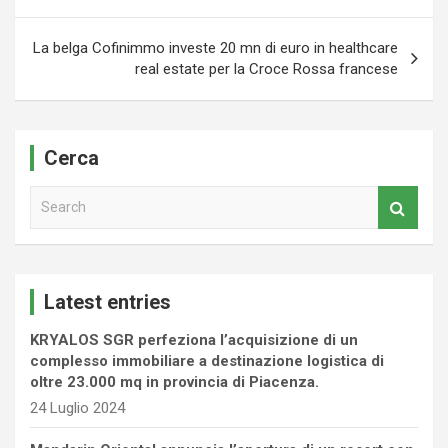
La belga Cofinimmo investe 20 mn di euro in healthcare
real estate per la Croce Rossa francese
Cerca
S
e
a
r
c
Latest entries
h
KRYALOS SGR perfeziona l’acquisizione di un
complesso immobiliare a destinazione logistica di
oltre 23.000 mq in provincia di Piacenza.
24 Luglio 2024