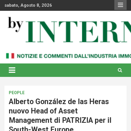
Skip
sabato, Agosto 8, 2026
to
content
Notizie e commenti dal industria immobiliare italiana e
By Internews
internazionale
PEOPLE
Alberto González de las Heras
nuovo Head of Asset
Management di PATRIZIA per il
South-West Europe