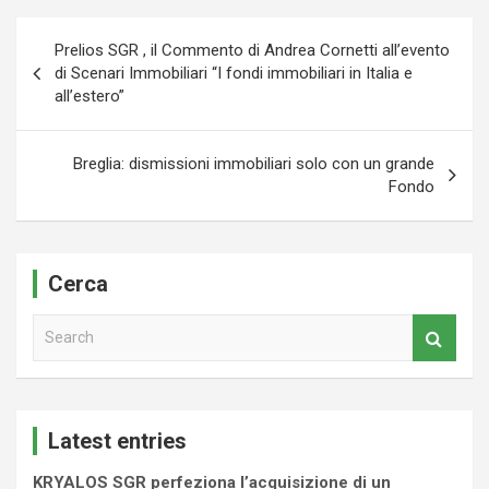
Navigazione
Prelios SGR , il Commento di Andrea Cornetti all’evento
articoli
di Scenari Immobiliari “I fondi immobiliari in Italia e
all’estero”
Breglia: dismissioni immobiliari solo con un grande
Fondo
Cerca
S
e
a
r
c
Latest entries
h
KRYALOS SGR perfeziona l’acquisizione di un