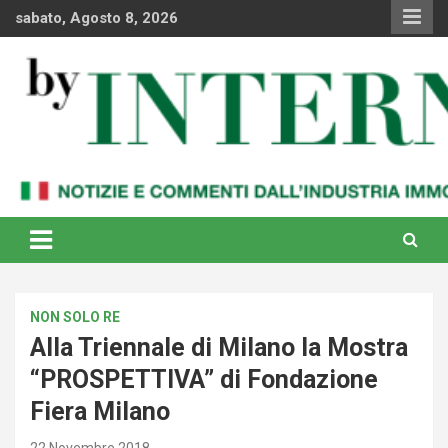
Skip
sabato, Agosto 8, 2026
to
content
Notizie e commenti dal industria immobiliare italiana e
By Internews
internazionale
NON SOLO RE
Alla Triennale di Milano la Mostra
“PROSPETTIVA” di Fondazione
Fiera Milano