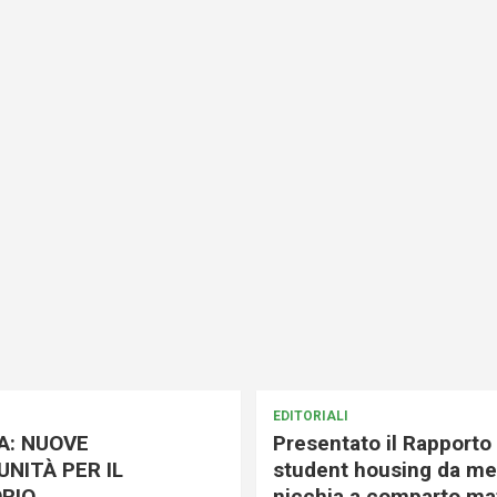
EDITORIALI
A: NUOVE
Presentato il Rapporto 
NITÀ PER IL
student housing da me
RIO
nicchia a comparto mat