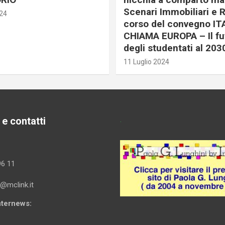
Scenari Immobiliari e R
024
corso del convegno IT
CHIAMA EUROPA – Il fu
degli studentati al 203
11 Luglio 2024
 e contatti
.
96 11
i@mclink.it
Internews: