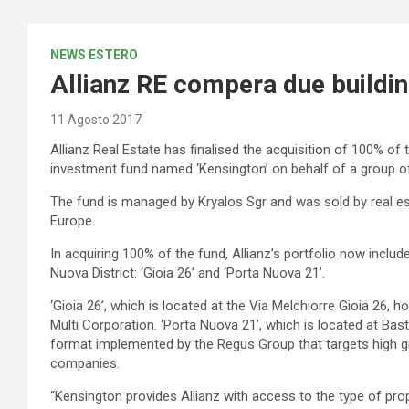
NEWS ESTERO
Allianz RE compera due buildi
11 Agosto 2017
Allianz Real Estate has finalised the acquisition of 100% of t
investment fund named ‘Kensington’ on behalf of a group of
The fund is managed by Kryalos Sgr and was sold by real es
Europe.
In acquiring 100% of the fund, Allianz’s portfolio now includ
Nuova District: ‘Gioia 26’ and ‘Porta Nuova 21’.
‘Gioia 26’, which is located at the Via Melchiorre Gioia 26, h
Multi Corporation. ‘Porta Nuova 21’, which is located at Bast
format implemented by the Regus Group that targets high gr
companies.
“Kensington provides Allianz with access to the type of prop