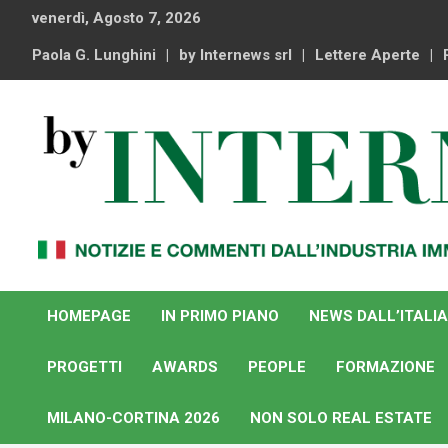
Skip
venerdì, Agosto 7, 2026
to
content
Paola G. Lunghini
by Internews srl
Lettere Aperte
Notizie e commenti dal industria immobiliare italiana e
By Internews
internazionale
HOMEPAGE
IN PRIMO PIANO
NEWS DALL’ITALIA
PROGETTI
AWARDS
PEOPLE
FORMAZIONE
MILANO-CORTINA 2026
NON SOLO REAL ESTATE