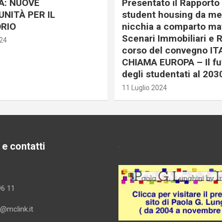
A: NUOVE
Presentato il Rapporto 
NITÀ PER IL
student housing da me
RIO
nicchia a comparto mat
Scenari Immobiliari e R
024
corso del convegno IT
CHIAMA EUROPA – Il fu
degli studentati al 203
11 Luglio 2024
 e contatti
.
96 11
i@mclink.it