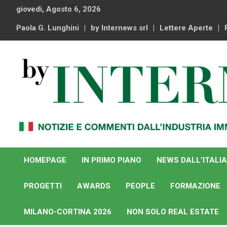
Skip
giovedì, Agosto 6, 2026
to
content
Paola G. Lunghini
by Internews srl
Lettere Aperte
Notizie e commenti dal industria immobiliare italiana e
By Internews
internazionale
HOMEPAGE
IN PRIMO PIANO
NEWS DALL’ITALIA
PROGETTI
AWARDS
PEOPLE
FORMAZIONE
MILANO-CORTINA 2026
NON SOLO REAL ESTATE