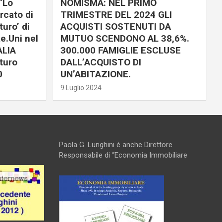
‘Lo
NOMISMA: NEL PRIMO
rcato di
TRIMESTRE DEL 2024 GLI
uro’ di
ACQUISTI SOSTENUTI DA
e.Uni nel
MUTUO SCENDONO AL 38,6%.
ALIA
300.000 FAMIGLIE ESCLUSE
turo
DALL’ACQUISTO DI
0
UN’ABITAZIONE.
9 Luglio 2024
Paola G. Lunghini è anche Direttore
Responsabile di “Economia Immobiliare