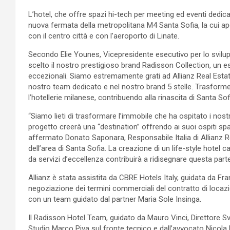
L’hotel, che offre spazi hi-tech per meeting ed eventi dedicat
nuova fermata della metropolitana M4 Santa Sofia, la cui ap
con il centro città e con l’aeroporto di Linate.
Secondo Elie Younes, Vicepresidente esecutivo per lo svilu
scelto il nostro prestigioso brand Radisson Collection, un 
eccezionali. Siamo estremamente grati ad Allianz Real Estate
nostro team dedicato e nel nostro brand 5 stelle. Trasforme
l’hotellerie milanese, contribuendo alla rinascita di Santa S
“Siamo lieti di trasformare l’immobile che ha ospitato i nostri 
progetto creerà una “destination” offrendo ai suoi ospiti spa
affermato Donato Saponara, Responsabile Italia di Allianz Re
dell’area di Santa Sofia. La creazione di un life-style hotel
da servizi d’eccellenza contribuirà a ridisegnare questa pa
Allianz è stata assistita da CBRE Hotels Italy, guidata da Fr
negoziazione dei termini commerciali del contratto di locazi
con un team guidato dal partner Maria Sole Insinga.
Il Radisson Hotel Team, guidato da Mauro Vinci, Direttore Svil
Studio Marco Piva sul fronte tecnico e dall’avvocato Nicola F