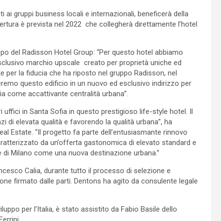
i ai gruppi business locali e internazionali, beneficerà della
ertura è prevista nel 2022 che collegherà direttamente l’hotel
ppo del Radisson Hotel Group: “Per questo hotel abbiamo
esclusivo marchio upscale creato per proprietà uniche ed
 per la fiducia che ha riposto nel gruppo Radisson, nel
remo questo edificio in un nuovo ed esclusivo indirizzo per
ofia come accattivante centralità urbana”.
uffici in Santa Sofia in questo prestigioso life-style hotel. Il
zi di elevata qualità e favorendo la qualità urbana”, ha
al Estate. “Il progetto fa parte dell’entusiasmante rinnovo
 caratterizzato da un’offerta gastonomica di elevato standard e
rte di Milano come una nuova destinazione urbana.”
ancesco Calia, durante tutto il processo di selezione e
one firmato dalle parti. Dentons ha agito da consulente legale
uppo per l’Italia, è stato assistito da Fabio Basile dello
errini.