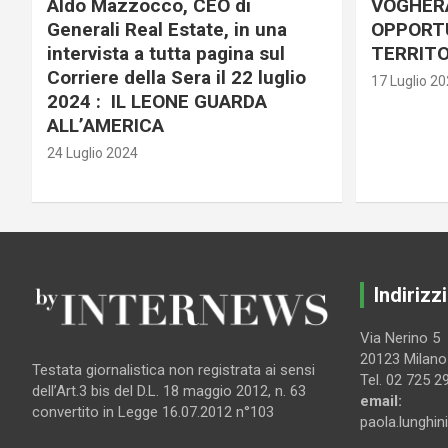
Aldo Mazzocco, CEO di
VOGHER
Generali Real Estate, in una
OPPORTU
intervista a tutta pagina sul
TERRITO
Corriere della Sera il 22 luglio
17 Luglio 2
2024 : IL LEONE GUARDA
ALL’AMERICA
24 Luglio 2024
Indirizzi
Via Nerino 5
20123 Milano
Testata giornalistica non registrata ai sensi
Tel. 02 725 2
dell’Art.3 bis del D.L. 18 maggio 2012, n. 63
email:
convertito in Legge 16.07.2012 n°103
paola.lunghin