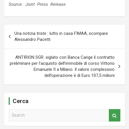
Source : Joint Press Release
Navigazione
Una notizia triste : lutto in casa FIMAA, scompare
articoli
Alessandro Pacetti
ANTIRION SGR: siglato con Banca Carige il contratto
preliminare per l’acquisto dell’immobile di corso Vittorio
Emanuele II a Milano. Il valore complessivo
dell’operazione è di Euro 107,5 milioni
Cerca
S
e
a