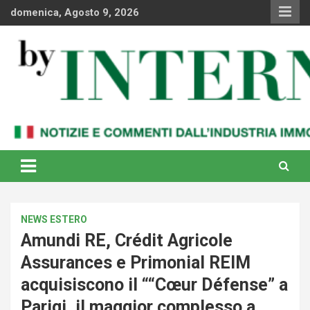
Skip
domenica, Agosto 9, 2026
to
content
Notizie e commenti dal industria immobiliare italiana e
By Internews
internazionale
NEWS ESTERO
Amundi RE, Crédit Agricole
Assurances e Primonial REIM
acquisiscono il ““Cœur Défense” a
Parigi, il maggior complesso a