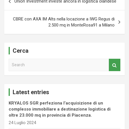
Union Investment investe ancora in logistica olandese
articoli
CBRE con AXA IM Alts nella locazione a IWG Regus di
2.500 mq in MonteRosa91 a Milano
Cerca
S
e
a
r
c
Latest entries
h
KRYALOS SGR perfeziona l’acquisizione di un
complesso immobiliare a destinazione logistica di
oltre 23.000 mq in provincia di Piacenza.
24 Luglio 2024