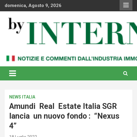
Skip
domenica, Agosto 9, 2026
to
content
Notizie e commenti dal industria immobiliare italiana e
By Internews
internazionale
NEWS ITALIA
Amundi Real Estate Italia SGR
lancia un nuovo fondo : “Nexus
4”