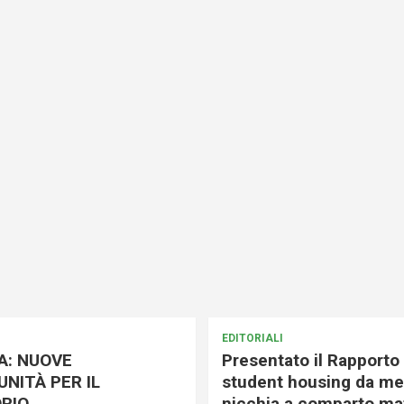
EDITORIALI
A: NUOVE
Presentato il Rapporto 
NITÀ PER IL
student housing da me
RIO
nicchia a comparto mat