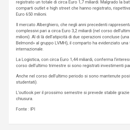
registrato un totale di circa Euro 1,7 miliardi. Malgrado la ba
comparti outlet e high street che hanno registrato, rispettiv
Euro 650 milioni.
Il mercato Alberghiero, che negli anni precedenti rappresenta
complessivi pari a circa Euro 3,2 miliardi (nel corso dell’ulti
milioni). Al di là dell’atipicità di due operazioni concluse (u
Belmond» al gruppo LVMH), il comparto ha evidenziato una for
internazionale.
La Logistica, con circa Euro 1,44 miliardi, conferma l’inter
corso dell’ultimo trimestre si sono registrati investimenti par
Anche nel corso dell’ultimo periodo si sono mantenute posit
studentati).
L’outlook per il prossimo semestre si prevede stabile grazie
chiusura.
Fonte : IPI