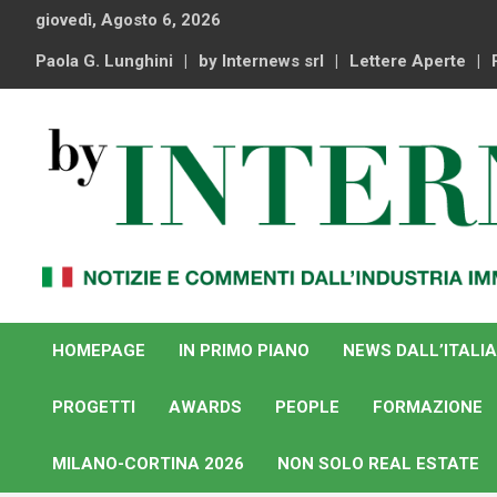
Skip
giovedì, Agosto 6, 2026
to
content
Paola G. Lunghini
by Internews srl
Lettere Aperte
Notizie e commenti dal industria immobiliare italiana e
By Internews
internazionale
HOMEPAGE
IN PRIMO PIANO
NEWS DALL’ITALIA
PROGETTI
AWARDS
PEOPLE
FORMAZIONE
MILANO-CORTINA 2026
NON SOLO REAL ESTATE