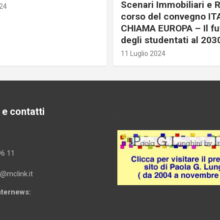
Scenari Immobiliari e R
024
corso del convegno IT
CHIAMA EUROPA – Il fu
degli studentati al 203
11 Luglio 2024
 e contatti
.
96 11
i@mclink.it
Internews: