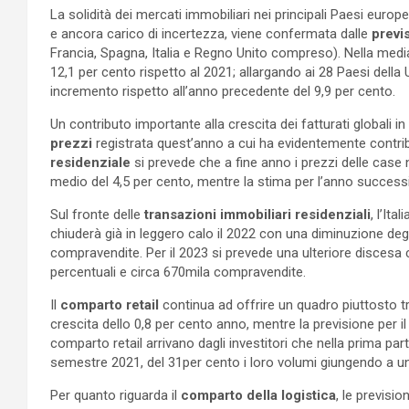
La solidità dei mercati immobiliari nei principali Paesi europe
e ancora carico di incertezza, viene confermata dalle
previs
Francia, Spagna, Italia e Regno Unito compreso). Nella media 
12,1 per cento rispetto al 2021; allargando ai 28 Paesi della
incremento rispetto all’anno precedente del 9,9 per cento.
Un contributo importante alla crescita dei fatturati globali in 
prezzi
registrata quest’anno a cui ha evidentemente contribu
residenziale
si prevede che a fine anno i prezzi delle case 
medio del 4,5 per cento, mentre la stima per l’anno success
Sul fronte delle
transazioni immobiliari residenziali
, l’It
chiuderà già in leggero calo il 2022 con una diminuzione deg
compravendite. Per il 2023 si prevede una ulteriore discesa
percentuali e circa 670mila compravendite.
Il
comparto retail
continua ad offrire un quadro piuttosto tr
crescita dello 0,8 per cento anno, mentre la previsione per il
comparto retail arrivano dagli investitori che nella prima pa
semestre 2021, del 31per cento i loro volumi giungendo a un t
Per quanto riguarda il
comparto della logistica
, le previsi