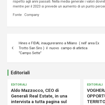
rispetto agli anni passati. Nella media generale i valori dov
mentre per il 2023 si prevede un aumento di un punto percent
Fonte : Company
Navigazione
Hines e FIDAL inaugureranno a Milano ( nell’ area Ex
articoli
Trotto San Siro ) il nuovo campo di atletica
“Campo Sette”
Editoriali
EDITORIALI
EDITORIALI
Aldo Mazzocco, CEO di
VOGHER
Generali Real Estate, in una
OPPORTU
intervista a tutta pagina sul
TERRITO