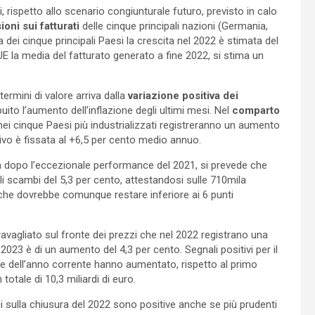
i, rispetto allo scenario congiunturale futuro, previsto in calo
ioni sui fatturati
delle cinque principali nazioni (Germania,
dei cinque principali Paesi la crescita nel 2022 è stimata del
 UE la media del fatturato generato a fine 2022, si stima un
termini di valore arriva dalla
variazione positiva dei
ito l’aumento dell’inflazione degli ultimi mesi. Nel
comparto
nei cinque Paesi più industrializzati registreranno un aumento
ivo è fissata al +6,5 per cento medio annuo.
alia dopo l’eccezionale performance del 2021, si prevede che
li scambi del 5,3 per cento, attestandosi sulle 710mila
 che dovrebbe comunque restare inferiore ai 6 punti
avagliato sul fronte dei prezzi che nel 2022 registrano una
 2023 è di un aumento del 4,3 per cento. Segnali positivi per il
rte dell’anno corrente hanno aumentato, rispetto al primo
otale di 10,3 miliardi di euro.
oni sulla chiusura del 2022 sono positive anche se più prudenti