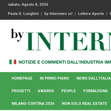
Skip
sabato, Agosto 8, 2026
to
content
Paola G. Lunghini
by Internews srl
Lettere Aperte
Notizie e commenti dal industria immobiliare italiana e
By Internews
internazionale
HOMEPAGE
IN PRIMO PIANO
NEWS DALL’ITALIA
PROGETTI
AWARDS
PEOPLE
FORMAZIONE
MILANO-CORTINA 2026
NON SOLO REAL ESTATE