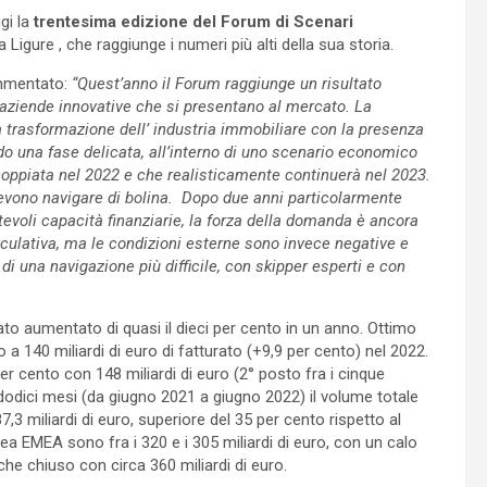
gi la
trentesima edizione del Forum di Scenari
igure , che raggiunge i numeri più alti della sua storia.
mmentato:
“Quest’anno il Forum raggiunge un risultato
10 aziende innovative che si presentano al mercato. La
a trasformazione del
l’ industria immobiliare con la presenza
ndo una fase delicata, all’interno di uno scenario economico
coppiata nel 2022 e che realisticamente continuerà nel 2023.
evono navigare di bolina. Dopo due anni particolarmente
otevoli capacità finanziarie, la forza della domanda è ancora
culativa, ma le condizioni esterne sono invece negative e
i una navigazione più difficile, con skipper esperti e con
to aumentato di quasi il dieci per cento in un anno. Ottimo
 a 140 miliardi di euro di fatturato (+9,9 per cento) nel 2022.
per cento con 148 miliardi di euro (2° posto fra i cinque
i dodici mesi (da giugno 2021 a giugno 2022) il volume totale
7,3 miliardi di euro, superiore del 35 per cento rispetto al
rea EMEA sono fra i 320 e i 305 miliardi di euro, con un calo
 che chiuso con circa 360 miliardi di euro.