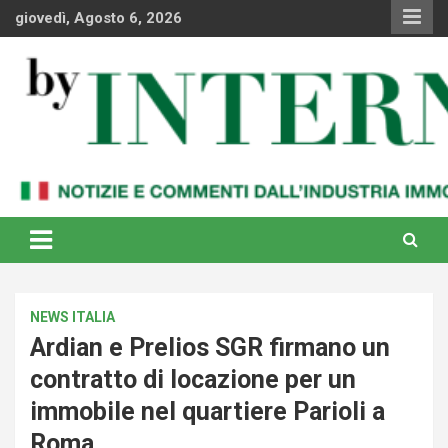
Skip
giovedì, Agosto 6, 2026
to
content
Notizie e commenti dal industria immobiliare italiana e
By Internews
internazionale
NEWS ITALIA
Ardian e Prelios SGR firmano un
contratto di locazione per un
immobile nel quartiere Parioli a
Roma