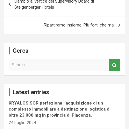
Cambio al vertice del Supervisory Board di
articoli
Steigenberger Hotels
Ripartiremo insieme. Più forti che mai
Cerca
S
e
a
r
c
Latest entries
h
KRYALOS SGR perfeziona l’acquisizione di un
complesso immobiliare a destinazione logistica di
oltre 23.000 mq in provincia di Piacenza.
24 Luglio 2024