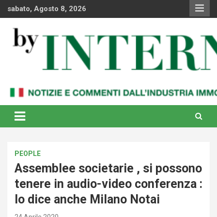
Skip
sabato, Agosto 8, 2026
to
content
Notizie e commenti dal industria immobiliare italiana e
By Internews
internazionale
PEOPLE
Assemblee societarie , si possono
tenere in audio-video conferenza :
lo dice anche Milano Notai