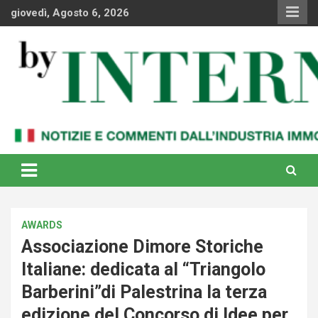
Skip
giovedì, Agosto 6, 2026
to
content
Notizie e commenti dal industria immobiliare italiana e
By Internews
internazionale
AWARDS
Associazione Dimore Storiche
Italiane: dedicata al “Triangolo
Barberini”di Palestrina la terza
edizione del Concorso di Idee per