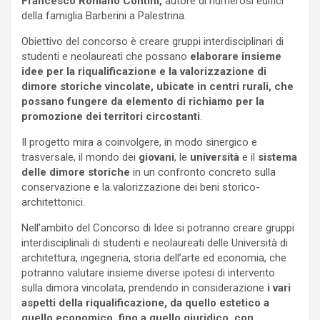
Francesco Romano Contini,
autore di numerosi edifici
della famiglia Barberini a Palestrina.
Obiettivo del concorso è creare gruppi interdisciplinari di
studenti e neolaureati che possano
elaborare insieme
idee per la riqualificazione e la valorizzazione di
dimore storiche vincolate, ubicate in centri rurali, che
possano fungere da elemento di richiamo per la
promozione dei territori circostanti
.
Il progetto mira a coinvolgere, in modo sinergico e
trasversale, il mondo dei
giovani
, le
università
e il
sistema
delle dimore storiche
in un confronto concreto sulla
conservazione e la valorizzazione dei beni storico-
architettonici.
Nell’ambito del Concorso di Idee si potranno creare gruppi
interdisciplinali di studenti e neolaureati delle Università di
architettura, ingegneria, storia dell’arte ed economia, che
potranno valutare insieme diverse ipotesi di intervento
sulla dimora vincolata, prendendo in considerazione
i vari
aspetti della riqualificazione, da quello estetico a
quello economico, fino a quello giuridico, con