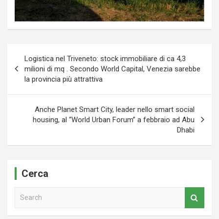
Navigazione
Logistica nel Triveneto: stock immobiliare di ca 4,3
articoli
milioni di mq . Secondo World Capital, Venezia sarebbe
la provincia più attrattiva
Anche Planet Smart City, leader nello smart social
housing, al “World Urban Forum” a febbraio ad Abu
Dhabi
Cerca
S
e
a