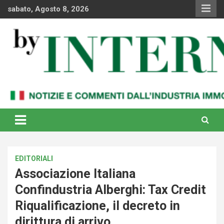
Skip
sabato, Agosto 8, 2026
to
content
Notizie e commenti dal industria immobiliare italiana e
By Internews
internazionale
EDITORIALI
Associazione Italiana
Confindustria Alberghi: Tax Credit
Riqualificazione, il decreto in
dirittura di arrivo