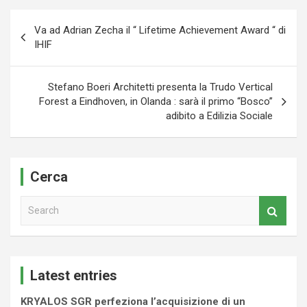
Navigazione
Va ad Adrian Zecha il “ Lifetime Achievement Award “ di
articoli
IHIF
Stefano Boeri Architetti presenta la Trudo Vertical
Forest a Eindhoven, in Olanda : sarà il primo “Bosco”
adibito a Edilizia Sociale
Cerca
S
e
a
r
c
Latest entries
h
KRYALOS SGR perfeziona l’acquisizione di un