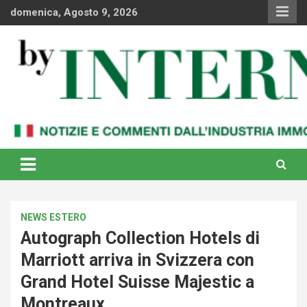
Skip
domenica, Agosto 9, 2026
to
content
Notizie e commenti dal industria immobiliare italiana e
By Internews
internazionale
NEWS ESTERO
Autograph Collection Hotels di
Marriott arriva in Svizzera con
Grand Hotel Suisse Majestic a
Montreaux