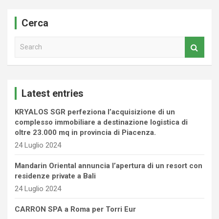
Cerca
S
e
a
r
c
Latest entries
h
KRYALOS SGR perfeziona l’acquisizione di un
complesso immobiliare a destinazione logistica di
oltre 23.000 mq in provincia di Piacenza.
24 Luglio 2024
Mandarin Oriental annuncia l’apertura di un resort con
residenze private a Bali
24 Luglio 2024
CARRON SPA a Roma per Torri Eur