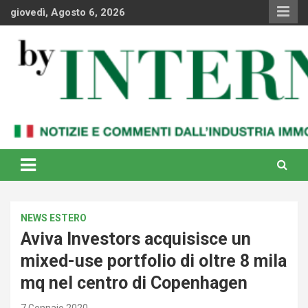
Skip
giovedì, Agosto 6, 2026
to
content
Notizie e commenti dal industria immobiliare italiana e
By Internews
internazionale
NEWS ESTERO
Aviva Investors acquisisce un
mixed-use portfolio di oltre 8 mila
mq nel centro di Copenhagen