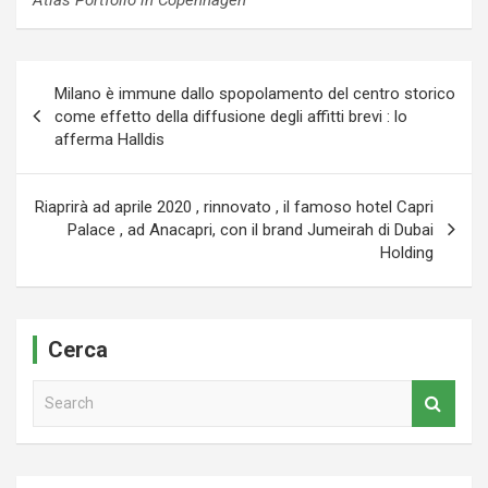
Navigazione
Milano è immune dallo spopolamento del centro storico
articoli
come effetto della diffusione degli affitti brevi : lo
afferma Halldis
Riaprirà ad aprile 2020 , rinnovato , il famoso hotel Capri
Palace , ad Anacapri, con il brand Jumeirah di Dubai
Holding
Cerca
S
e
a
r
c