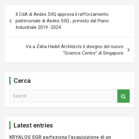
Navigazione
Il CdA di Aedes SIIQ approva il rafforzamento
articoli
patrimoniale di Aedes SIIQ , previsto dal Piano
Industriale 2019 -2024
Va a Zaha Hadid Architects il disegno del nuovo
“Science Centre” di Singapore
Cerca
S
e
a
r
c
Latest entries
h
KRYALOS SGR perfeziona l’acquisizione di un