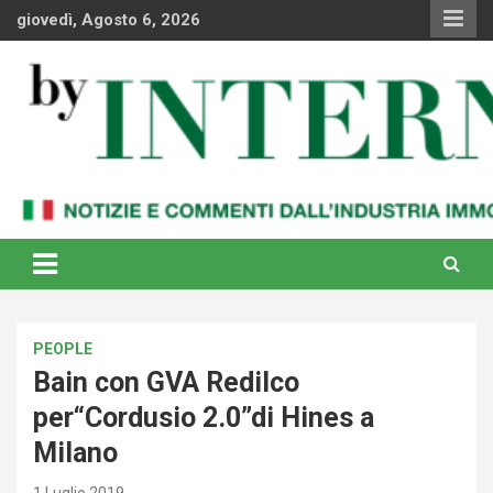
Skip
giovedì, Agosto 6, 2026
to
content
Notizie e commenti dal industria immobiliare italiana e
By Internews
internazionale
PEOPLE
Bain con GVA Redilco
per“Cordusio 2.0”di Hines a
Milano