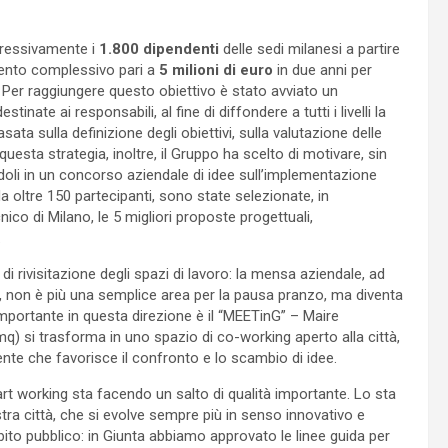
ressivamente i
1.800 dipendenti
delle sedi milanesi a partire
mento complessivo pari a
5 milioni di euro
in due anni per
. Per raggiungere questo obiettivo è stato avviato un
estinate ai responsabili, al fine di diffondere a tutti i livelli la
ta sulla definizione degli obiettivi, sulla valutazione delle
uesta strategia, inoltre, il Gruppo ha scelto di motivare, sin
ndoli in un concorso aziendale di idee sull’implementazione
a oltre 150 partecipanti, sono state selezionate, in
co di Milano, le 5 migliori proposte progettuali,
.
 rivisitazione degli spazi di lavoro: la mensa aziendale, ad
i, non è più una semplice area per la pausa pranzo, ma diventa
 importante in questa direzione è il “MEETinG” – Maire
mq) si trasforma in uno spazio di co-working aperto alla città,
iente che favorisce il confronto e lo scambio di idee.
t working sta facendo un salto di qualità importante. Lo sta
a città, che si evolve sempre più in senso innovativo e
ito pubblico: in Giunta abbiamo approvato le linee guida per