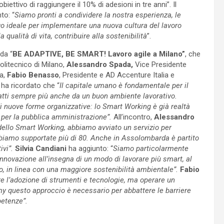
obiettivo di raggiungere il 10% di adesioni in tre anni”. Il
to: “
Siamo pronti a condividere la nostra esperienza, le
uogo ideale per implementare una nuova cultura del lavoro
 qualità di vita, contribuire alla sostenibilità
”.
da “
BE ADAPTIVE, BE SMART! Lavoro agile a Milano”
, che
Politecnico di Milano,
Alessandro Spada,
Vice Presidente
ia,
Fabio Benasso
, Presidente e AD Accenture Italia e
 ha ricordato che “
Il capitale umano è fondamentale per il
tratti sempre più anche da un buon ambiente lavorativo.
i nuove forme organizzative: lo Smart Working è già realtà
e per la pubblica amministrazione”.
All’incontro,
Alessandro
dello Smart Working, abbiamo avviato un servizio per
biamo supportate più di 80. Anche in
Assolombarda è partito
ivi”.
Silvia Candiani
ha aggiunto: “
Siamo particolarmente
innovazione all’insegna di un modo di lavorare più smart, al
o, in linea con una maggiore sostenibilità ambientale”.
Fabio
re l’adozione di strumenti e tecnologie, ma operare un
my questo approccio è necessario per abbattere le barriere
petenze”.