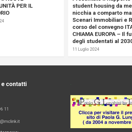
NITÀ PER IL
student housing da me
RIO
nicchia a comparto mat
Scenari Immobiliari e R
024
corso del convegno IT
CHIAMA EUROPA – Il fu
degli studentati al 203
11 Luglio 2024
 e contatti
.
96 11
i@mclink.it