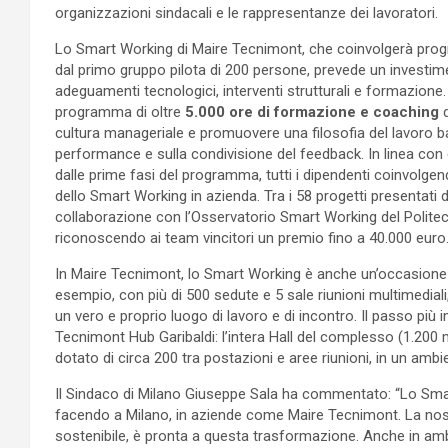
organizzazioni sindacali e le rappresentanze dei lavoratori.
Lo Smart Working di Maire Tecnimont, che coinvolgerà prog
dal primo gruppo pilota di 200 persone, prevede un investi
adeguamenti tecnologici, interventi strutturali e formazione
programma di oltre
5.000 ore di formazione
e coaching
d
cultura manageriale e promuovere una filosofia del lavoro basa
performance e sulla condivisione del feedback. In linea con q
dalle prime fasi del programma, tutti i dipendenti coinvolge
dello Smart Working in azienda. Tra i 58 progetti presentati d
collaborazione con l’Osservatorio Smart Working del Politecni
riconoscendo ai team vincitori un premio fino a 40.000 euro
In Maire Tecnimont, lo Smart Working è anche un’occasione di
esempio, con più di 500 sedute e 5 sale riunioni multimedial
un vero e proprio luogo di lavoro e di incontro. Il passo più
Tecnimont Hub Garibaldi: l’intera Hall del complesso (1.200 
dotato di circa 200 tra postazioni e aree riunioni, in un amb
Il Sindaco di Milano Giuseppe Sala ha commentato: “Lo Smar
facendo a Milano, in aziende come Maire Tecnimont. La nostr
sostenibile, è pronta a questa trasformazione. Anche in amb