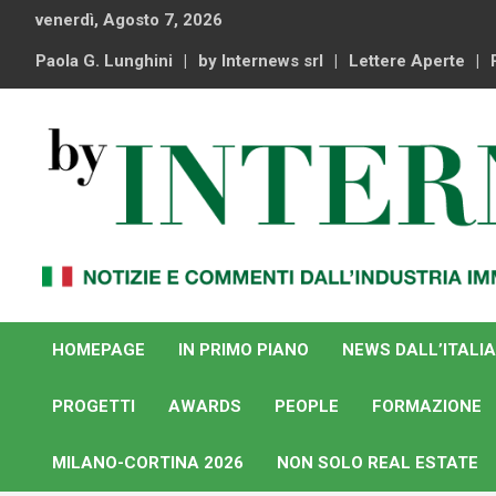
Skip
venerdì, Agosto 7, 2026
to
content
Paola G. Lunghini
by Internews srl
Lettere Aperte
Notizie e commenti dal industria immobiliare italiana e
By Internews
internazionale
HOMEPAGE
IN PRIMO PIANO
NEWS DALL’ITALIA
PROGETTI
AWARDS
PEOPLE
FORMAZIONE
MILANO-CORTINA 2026
NON SOLO REAL ESTATE