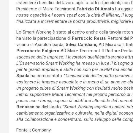
estendere i benefici del lavoro agile a tutti i dipendenti, con l’
Presidente di Maire Tecnimont
Fabrizio Di Amato
ha aggiun
nostre capacità e i nostri spazi con la città di Milano, il l
finalizzata a incrementare la nostra produttività, migliorare la
Lo Smart Working è stato al centro anche della tavola roton
ha visto la partecipazione di
Ferruccio Resta
, Rettore del 
vicario di Assolombarda,
Silvia Candiani,
AD Microsoft Ital
Pierroberto Folgiero
AD Maire Tecnimont. Il Rettore Resta
successo delle imprese: i lavoratori qualificati saranno at
L’Osservatorio Smart Working ha messo in luce il bisogno d
per le grandi imprese, e sfida non solo per le PMI ma anch
Spada
ha commentato: “
Consapevoli dell’impatto positivo 
sostenere le imprese associate e in meno di un anno ne ab
un progetto pilota di Smart Working con risultati molto posit
lieti di supportare Maire Tecnimont nel proprio percorso di 
passo con i tempi, capace di adattarsi alle sfide del mercat
Benasso
ha dichiarato:
“Smart Working significa andare olt
cambiamento organizzativo e culturale: nella digital econo
alla collaborazione e concentrarsi sullo sviluppo delle com
Fonte : Company