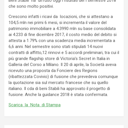
Beni Stabili ha diffuso oggi i risultati del I semestre 2018
che sono molto positivi.
Crescono infatti i ricavi da locazioni, che si attestano a
104,5 mln nei primi 6 mesi, si incrementa il valore del
patrimonio immobiliare a 4.3990 mln su base consolidata
ai 4.233 di fine dicembre 2017, il costo medio del debito si
attesta a 1.79% con una scadenza media incrementata a
6,6 anni. Nel semestre sono stati stipulati 14 nuovi
contratti di affitto,12 rinnovi e 5 accordi preliminari, tra cui il
più grande flagship store di Victoria’s Secret in Italia in
Galleria del Corso a Milano. Il 20 di aprile, la Società aveva
ricevuto una proposta da Fonciere des Regions
(ribattezzata Covivio) di fusione che prevedeva comunque
la quotazione sia sul mercato francese che su quello
italiano. Il cda di beni Stabili ha approvato il progetto di
fusione. Anche la guidance 2018 è stata confermata.
Scarica la Nota di Stampa