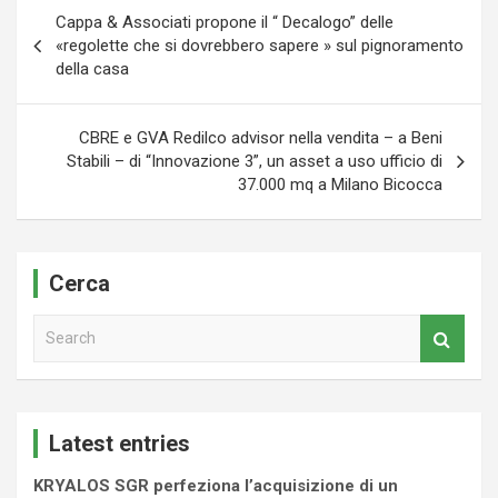
Navigazione
Cappa & Associati propone il “ Decalogo” delle
articoli
«regolette che si dovrebbero sapere » sul pignoramento
della casa
CBRE e GVA Redilco advisor nella vendita – a Beni
Stabili – di “Innovazione 3”, un asset a uso ufficio di
37.000 mq a Milano Bicocca
Cerca
S
e
a
r
c
Latest entries
h
KRYALOS SGR perfeziona l’acquisizione di un