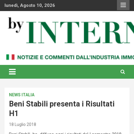
Skip
lunedì, Agosto 10, 2026
to
content
Notizie e commenti dal industria immobiliare italiana e
By Internews
internazionale
NEWS ITALIA
Beni Stabili presenta i Risultati
H1
18 Luglio 2018