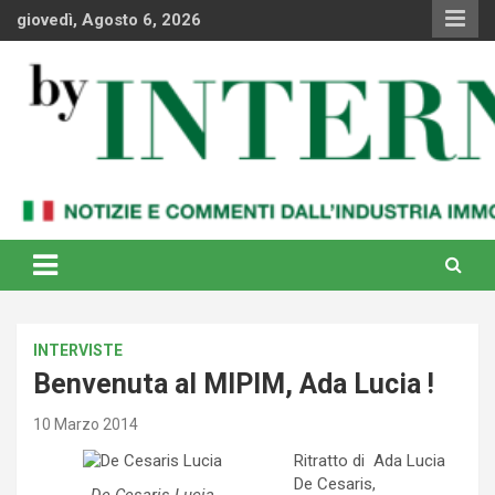
Skip
giovedì, Agosto 6, 2026
to
content
Notizie e commenti dal industria immobiliare italiana e
By Internews
internazionale
INTERVISTE
Benvenuta al MIPIM, Ada Lucia !
10 Marzo 2014
Ritratto di Ada Lucia
De Cesaris,