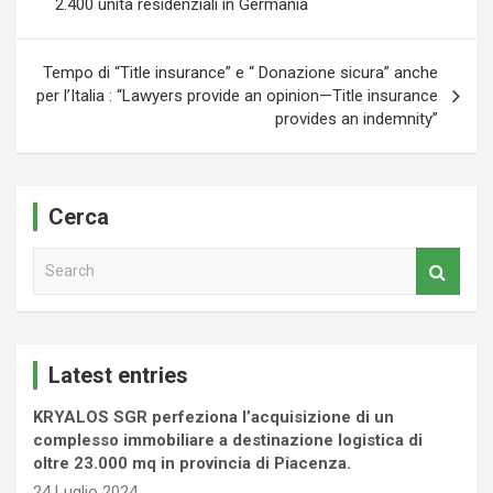
2.400 unità residenziali in Germania
Tempo di “Title insurance” e “ Donazione sicura” anche
per l’Italia : “Lawyers provide an opinion—Title insurance
provides an indemnity”
Cerca
S
e
a
r
c
Latest entries
h
KRYALOS SGR perfeziona l’acquisizione di un
complesso immobiliare a destinazione logistica di
oltre 23.000 mq in provincia di Piacenza.
24 Luglio 2024