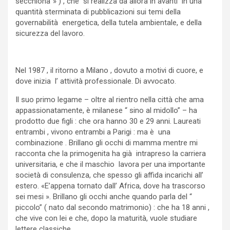
secchiona”» ) , che si realizza da allora in avanti in una
quantità sterminata di pubblicazioni sui temi della
governabilità energetica, della tutela ambientale, e della
sicurezza del lavoro.
Nel 1987 , il ritorno a Milano , dovuto a motivi di cuore, e
dove inizia l’ attività professionale. Di avvocato.
Il suo primo legame – oltre al rientro nella città che ama
appassionatamente, è milanese “ sino al midollo” – ha
prodotto due figli : che ora hanno 30 e 29 anni. Laureati
entrambi , vivono entrambi a Parigi : ma è una
combinazione . Brillano gli occhi di mamma mentre mi
racconta che la primogenita ha già intrapreso la carriera
universitaria, e che il maschio lavora per una importante
società di consulenza, che spesso gli affida incarichi all’
estero. «E’appena tornato dall’ Africa, dove ha trascorso
sei mesi ». Brillano gli occhi anche quando parla del “
piccolo” ( nato dal secondo matrimonio) : che ha 18 anni ,
che vive con lei e che, dopo la maturità, vuole studiare
lettere classiche.