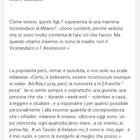
Come vivono, questi figli, l’ esperienza di una mamma
Vicesindaco di Milano? «Sono contenti, perché vedono
che io sono molto contenta di fare ciò che faccio. Ma
quando stiamo insieme, io sono la madre, non il
Vicesindaco o l’ Assessore ».
La popolarità però, ormai, è assoluta, e non solo su scala
milanese. «Certo, è bellissimo, essere riconosciuti ovunque
si vada». Ad Ada Lucia, però, la notorietà a H 24 anche “
pesa” : lei si sente sempre e soprattutto una giurista, una
persona che sta – durante i week end – volentieri a casa ,
a leggere e studiare , e a rispondere ( per quanto possibile
personalmente ) alla enorme quantità di corrispondenza
che i cittadini milanesi le inviano. «Ancora oggi sono un
po’ intimorita ogni qualvolta devo stare , a un evento, in
prima fila . A un Tavolo di Relatori no, lì sono a mio agio : è
il mio ruolo, e cerco di svolgerlo al meglio che posso ».