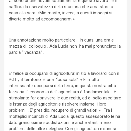
Ci sono anche risvolti sociali, nel fare questo lavoro: e lì
riaffiora la riservatezza della studiosa che ama stare a
casa alla sera. «Mio marito, invece, a questi impegni si
diverte molto ad accompagnarmi».
Una annotazione molto particolare : in quasi una ora e
mezza di colloquio , Ada Lucia non ha mai pronunciato la
parola “ vacanza” .
E’ felice di occuparsi di agricoltura: iniziò a lavorarci con il
PGT , il territorio è una “cosa sola”. « E’ molto
interessante occuparsi della terra, in questa nostra città
terziaria l’ economia dell’ agricoltura è fondamentale : è
stimolante far convivere le due realtà, ed è bello ascoltare
le istanze degli agricoltori,e risolvere insieme i loro
problemi . E’ presidio, recupero di grandi valori ». Tra i
molteplici incarichi di Ada Lucia, questo assessorato le ha
dato grandissime soddisfazioni e anche «tanti meno
problemi delle altre deleghe». Con gli agricoltori milanesi