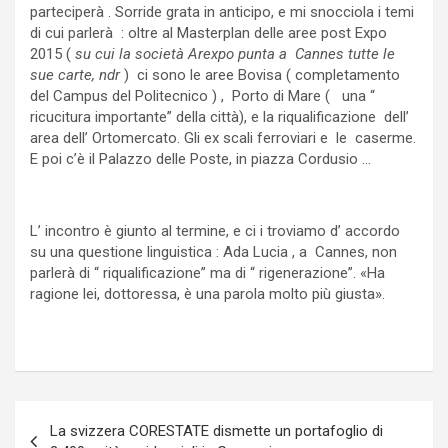
parteciperà . Sorride grata in anticipo, e mi snocciola i temi
di cui parlerà : oltre al Masterplan delle aree post Expo
2015 (
su cui la società Arexpo punta a Cannes tutte le
sue carte, ndr
) ci sono le aree Bovisa ( completamento
del Campus del Politecnico ) , Porto di Mare ( una “
ricucitura importante” della città), e la riqualificazione dell’
area dell’ Ortomercato. Gli ex scali ferroviari e le caserme.
E poi c’è il Palazzo delle Poste, in piazza Cordusio …
L’ incontro è giunto al termine, e ci i troviamo d’ accordo
su una questione linguistica : Ada Lucia , a Cannes, non
parlerà di “ riqualificazione” ma di “ rigenerazione”. «Ha
ragione lei, dottoressa, è una parola molto più giusta».
Navigazione
La svizzera CORESTATE dismette un portafoglio di
articoli