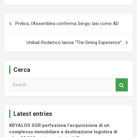
Navigazione
Prelios, l’Assemblea conferma Sergio Iasi come AD
articoli
Unibail-Rodamco lancia “The Dining Experience”
Cerca
S
e
a
r
c
Latest entries
h
KRYALOS SGR perfeziona l’acquisizione di un
complesso immobiliare a destinazione logistica di