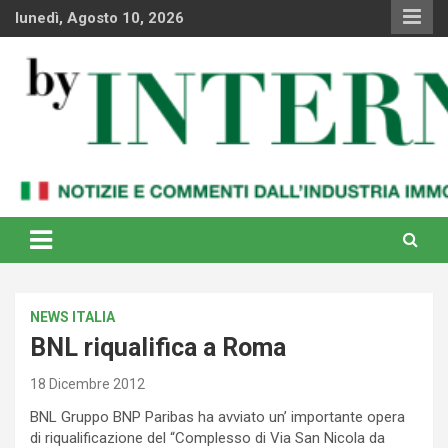
Skip
lunedì, Agosto 10, 2026
to
content
Notizie e commenti dal industria immobiliare italiana e
By Internews
internazionale
NEWS ITALIA
BNL riqualifica a Roma
18 Dicembre 2012
BNL Gruppo BNP Paribas ha avviato un’ importante opera
di riqualificazione del “Complesso di Via San Nicola da