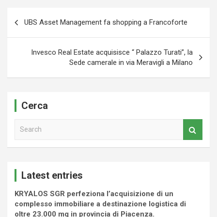
Navigazione
UBS Asset Management fa shopping a Francoforte
articoli
Invesco Real Estate acquisisce “ Palazzo Turati”, la
Sede camerale in via Meravigli a Milano
Cerca
S
e
a
r
c
Latest entries
h
KRYALOS SGR perfeziona l’acquisizione di un
complesso immobiliare a destinazione logistica di
oltre 23.000 mq in provincia di Piacenza.