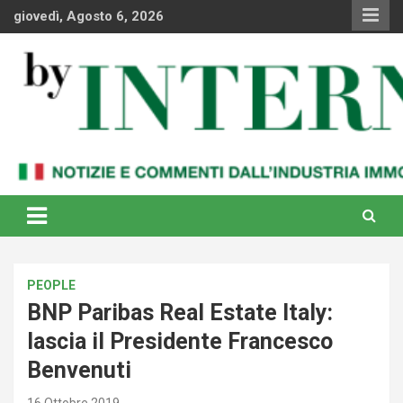
Skip
giovedì, Agosto 6, 2026
to
content
Notizie e commenti dal industria immobiliare italiana e
By Internews
internazionale
PEOPLE
BNP Paribas Real Estate Italy:
lascia il Presidente Francesco
Benvenuti