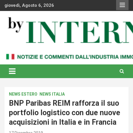
Skip
giovedì, Agosto 6, 2026
to
content
Notizie e commenti dal industria immobiliare italiana e
By Internews
internazionale
NEWS ESTERO
NEWS ITALIA
BNP Paribas REIM rafforza il suo
portfolio logistico con due nuove
acquisizioni in Italia e in Francia