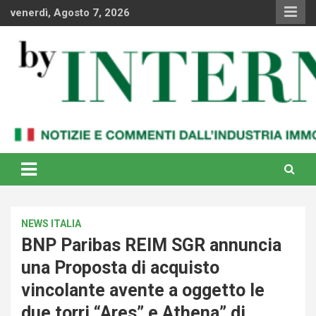
Skip
venerdì, Agosto 7, 2026
to
content
Notizie e commenti dal industria immobiliare italiana e
By Internews
internazionale
NEWS ITALIA
BNP Paribas REIM SGR annuncia
una Proposta di acquisto
vincolante avente a oggetto le
due torri “Ares” e Athena” di