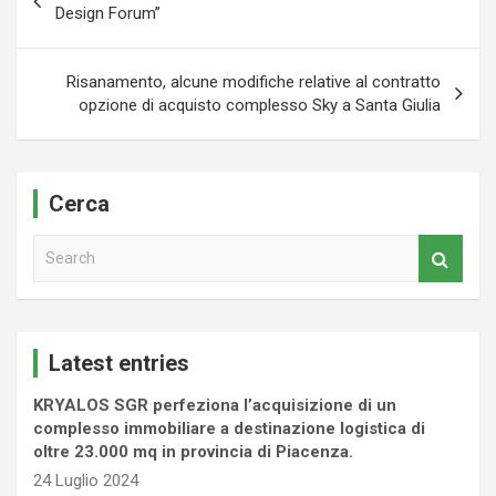
articoli
Design Forum”
Risanamento, alcune modifiche relative al contratto
opzione di acquisto complesso Sky a Santa Giulia
Cerca
S
e
a
r
c
Latest entries
h
KRYALOS SGR perfeziona l’acquisizione di un
complesso immobiliare a destinazione logistica di
oltre 23.000 mq in provincia di Piacenza.
24 Luglio 2024