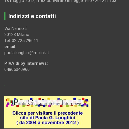
18 maggio 2012, n. 63 convertito in Legge 16.07.2012 n°103
Indirizzi e contatti
Via Nerino 5
20123 Milano
Tel. 02 725 296 11
email:
paola.lunghini@mclink.it
P.IVA di by Internews:
04865040960
.