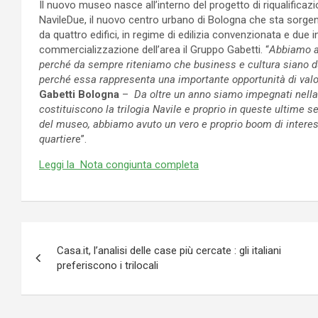
Il nuovo museo nasce all’interno del progetto di riqualificazi
NavileDue, il nuovo centro urbano di Bologna che sta sorge
da quattro edifici, in regime di edilizia convenzionata e due i
commercializzazione dell’area il Gruppo Gabetti. “
Abbiamo ad
perché da sempre riteniamo che business e cultura siano 
perché essa rappresenta una importante opportunità di valo
Gabetti Bologna
–
Da oltre un anno siamo impegnati nella
costituiscono la trilogia Navile e proprio in queste ultime 
del museo, abbiamo avuto un vero e proprio boom di interesse
quartier
e”.
Leggi la Nota congiunta completa
Navigazione
Casa.it, l’analisi delle case più cercate : gli italiani
articoli
preferiscono i trilocali