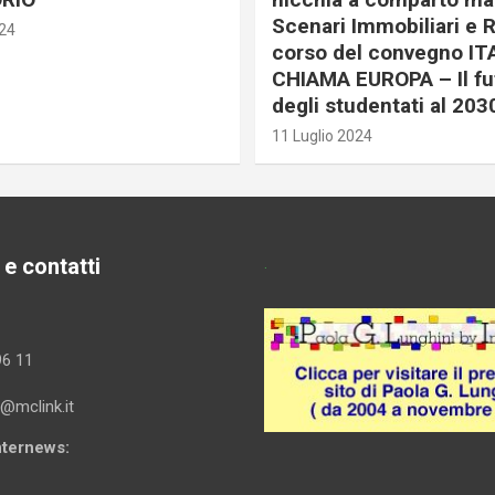
Scenari Immobiliari e R
024
corso del convegno IT
CHIAMA EUROPA – Il fu
degli studentati al 203
11 Luglio 2024
 e contatti
.
96 11
i@mclink.it
Internews: