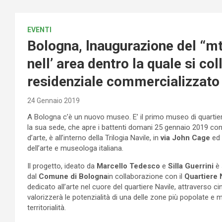
EVENTI
Bologna, lnaugurazione del “m
nell’ area dentro la quale si co
residenziale commercializzato
24 Gennaio 2019
A Bologna c’è un nuovo museo. E’ il primo museo di quartiere
la sua sede, che apre i battenti domani 25 gennaio 2019 con
d’arte, è all’interno della Trilogia Navile, in
via John Cage
ed 
dell’arte e museologa italiana.
Il progetto, ideato da
Marcello Tedesco
e
Silla Guerrini
è 
dal
Comune di Bologna
in collaborazione con il
Quartiere 
dedicato all’arte nel cuore del quartiere Navile, attraverso c
valorizzerà le potenzialità di una delle zone più popolate e m
territorialità.