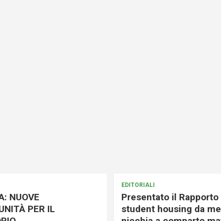
EDITORIALI
A: NUOVE
Presentato il Rapporto 
NITÀ PER IL
student housing da me
RIO
nicchia a comparto mat