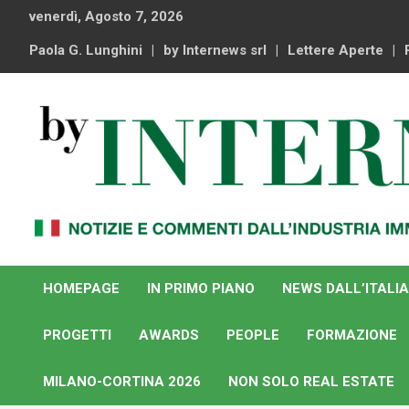
Skip
venerdì, Agosto 7, 2026
to
content
Paola G. Lunghini
by Internews srl
Lettere Aperte
Notizie e commenti dal industria immobiliare italiana e
By Internews
internazionale
HOMEPAGE
IN PRIMO PIANO
NEWS DALL’ITALIA
PROGETTI
AWARDS
PEOPLE
FORMAZIONE
MILANO-CORTINA 2026
NON SOLO REAL ESTATE