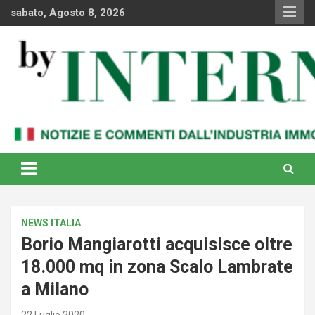
Skip
sabato, Agosto 8, 2026
to
content
Notizie e commenti dal industria immobiliare italiana e
By Internews
internazionale
NEWS ITALIA
Borio Mangiarotti acquisisce oltre
18.000 mq in zona Scalo Lambrate
a Milano