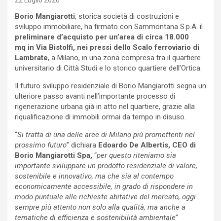
22 Luglio 2020
Borio Mangiarotti
, storica società di costruzioni e
sviluppo immobiliare, ha firmato con Sammontana S.p.A. il
preliminare d’acquisto per un’area di circa 18.000
mq in Via Bistolfi, nei pressi dello Scalo ferroviario di
Lambrate
, a Milano, in una zona compresa tra il quartiere
universitario di Città Studi e lo storico quartiere dell’Ortica.
Il futuro sviluppo residenziale di Borio Mangiarotti segna un
ulteriore passo avanti nell’importante processo di
rigenerazione urbana già in atto nel quartiere, grazie alla
riqualificazione di immobili ormai da tempo in disuso.
“
Si tratta di una delle aree di Milano più promettenti nel
prossimo futuro
” dichiara
Edoardo De Albertis, CEO di
Borio Mangiarotti Spa,
“
per questo riteniamo sia
importante sviluppare un prodotto residenziale di valore,
sostenibile e innovativo, ma che sia al contempo
economicamente accessibile, in grado di rispondere in
modo puntuale alle richieste abitative del mercato, oggi
sempre più attento non solo alla qualità, ma anche a
tematiche di efficienza e sostenibilità ambientale
”