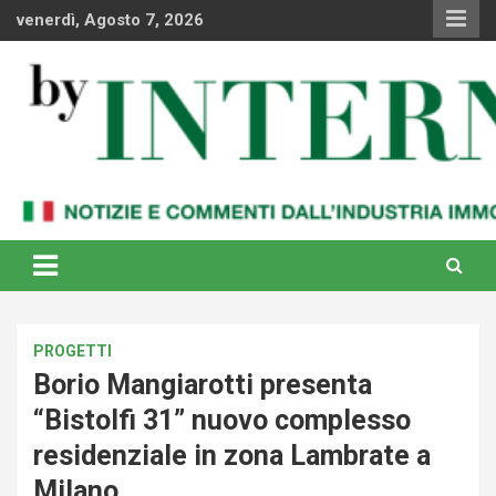
Skip
venerdì, Agosto 7, 2026
to
content
Notizie e commenti dal industria immobiliare italiana e
By Internews
internazionale
PROGETTI
Borio Mangiarotti presenta
“Bistolfi 31” nuovo complesso
residenziale in zona Lambrate a
Milano