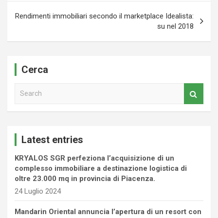
Rendimenti immobiliari secondo il marketplace Idealista:
su nel 2018
Cerca
S
e
a
r
c
Latest entries
h
KRYALOS SGR perfeziona l’acquisizione di un
complesso immobiliare a destinazione logistica di
oltre 23.000 mq in provincia di Piacenza.
24 Luglio 2024
Mandarin Oriental annuncia l’apertura di un resort con