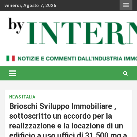
Skip
venerdì, Agosto 7, 2026
to
content
Notizie e commenti dal industria immobiliare italiana e
By Internews
internazionale
NEWS ITALIA
Brioschi Sviluppo Immobiliare ,
sottoscritto un accordo per la
realizzazione e la locazione di un
edificio a uso uffici di 31.500 mq a