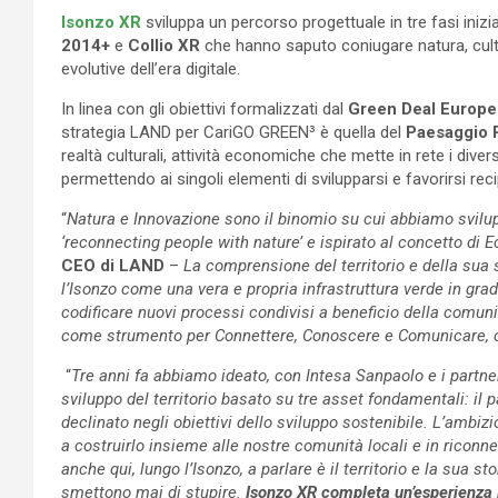
Isonzo XR
sviluppa un percorso progettuale in tre fasi inizia
2014+
e
Collio XR
che hanno saputo coniugare natura, cul
evolutive dell’era digitale.
In linea con gli obiettivi formalizzati dal
Green Deal Europ
strategia LAND per CariGO GREEN³ è quella del
Paesaggio 
realtà culturali, attività economiche che mette in rete i divers
permettendo ai singoli elementi di svilupparsi e favorirsi re
“
Natura e Innovazione sono il binomio su cui abbiamo svilup
‘reconnecting people with nature’ e ispirato al concetto di 
CEO di LAND
–
La comprensione del territorio e della sua s
l’Isonzo come una vera e propria infrastruttura verde in grad
codificare nuovi processi condivisi a beneficio della comunit
come strumento per Connettere, Conoscere e Comunicare, ch
“
Tre anni fa abbiamo ideato, con Intesa Sanpaolo e i part
sviluppo del territorio basato su tre asset fondamentali: il 
declinato negli obiettivi dello sviluppo sostenibile. L’ambiz
a costruirlo insieme alle nostre comunità locali e in riconn
anche qui, lungo l’Isonzo, a parlare è il territorio e la sua
smettono mai di stupire.
Isonzo XR completa un’esperienza 