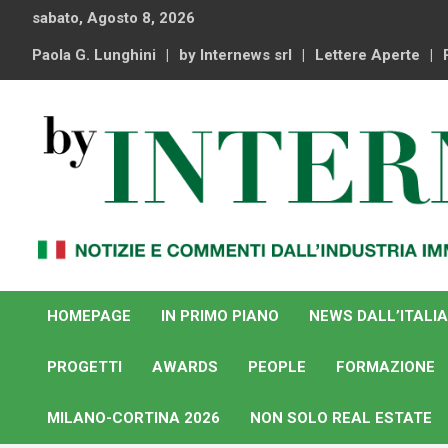
Skip
sabato, Agosto 8, 2026
to
content
Paola G. Lunghini
by Internews srl
Lettere Aperte
Notizie e commenti dal industria immobiliare italiana e
By Internews
internazionale
HOMEPAGE
IN PRIMO PIANO
NEWS DALL’ITALIA
PROGETTI
AWARDS
PEOPLE
FORMAZIONE
MILANO-CORTINA 2026
NON SOLO REAL ESTATE