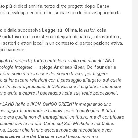
to più di dieci anni fa, terzo di tre progetti dopo
Carso
tura e sviluppo economico-sociale con le nuove opportunità
eo
e dalla successiva
Legge sul Clima
, la
vision
della
Produttivo
: un ecosistema integrato di natura, infrastrutture,
i settori e attori locali in un contesto di partecipazione attiva,
ciprocamente.
pato il progetto, fortemente legato alla mission di LAND
Ecologia Integrale
– spiega
Andreas Kipar
,
Co-founder e
toria sono stati la base del nostro lavoro, per leggere
o di innescare relazioni con il paesaggio allargato, sul quale
à. In questo processo di Coltivazione il digitale si inserisce
e aiuta a capire il paesaggio nella sua reale percezione”
.
ner LAND Italia e IKON, CariGO GREEN³ immaginando uno
paesaggio, le memorie e l’innovazione tecnologica. Il tutto
ione era quella non di ‘immaginare’ un futuro, ma di contribuire
essione con la natura. Come sul San Michele e nel Collio,
 storia. Luoghi che hanno ancora molto da raccontare e non
innovativa
che dal
Carso
arriva al basso isontino