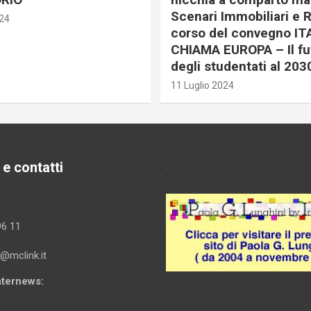
Scenari Immobiliari e R
024
corso del convegno IT
CHIAMA EUROPA – Il fu
degli studentati al 203
11 Luglio 2024
 e contatti
.
96 11
i@mclink.it
Internews: