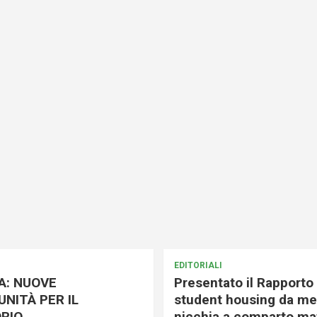
EDITORIALI
A: NUOVE
Presentato il Rapporto 
NITÀ PER IL
student housing da me
RIO
nicchia a comparto mat