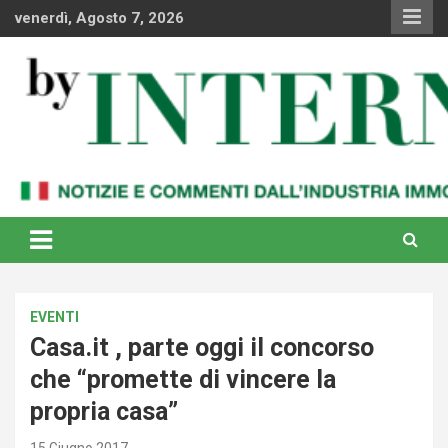
Skip
venerdì, Agosto 7, 2026
to
content
Notizie e commenti dal industria immobiliare italiana e
By Internews
internazionale
EVENTI
Casa.it , parte oggi il concorso
che “promette di vincere la
propria casa”