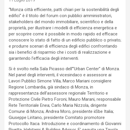
11 Luglio 2019
“Monza città efficiente, patti chiari per la sostenibilità degli
edifici” è il titolo del forum con pubblici amministratori,
stakeholders del mondo immobiliare, scientifico e della
proprietà, per illustrare i modelli di efficienza energetica e
per scoprire come è possibile in modo rapido ed efficace
conoscere lo stato di fatto di un edificio pubblico o privato;
e produrre scenari di efficienza degli edifici confrontando
sia i benefici di risparmio che i costi di realizzazione e
garantendo l’efficacia degli interventi.
Si è svolto nella Sala Picasso dell'”Urban Center” di Monza.
Nel panel degli interventi, il vicesindaco e assessore ai
Lavori Pubblici Simone Villa; Marco Mariani consigliere
Regione Lombardia, già sindaco di Monza, in
rappresentanza dell’assessore regionale Territorio e
Protezione Civile Pietro Foroni; Mauro Marani, responsabile
Rete Territoriale Enea; Carlo Maria Nizzola, dirigente
Comune di Monza; Andrea Moro, presidente iiSbe Italia;
Giuseppe Liritano, presidente Comitato promotore
Protocollo Itaca. Introduzione e coordinamento di Giovanni
Pivetta, Habitami & Building Advisor. E’ seguita una Tavola