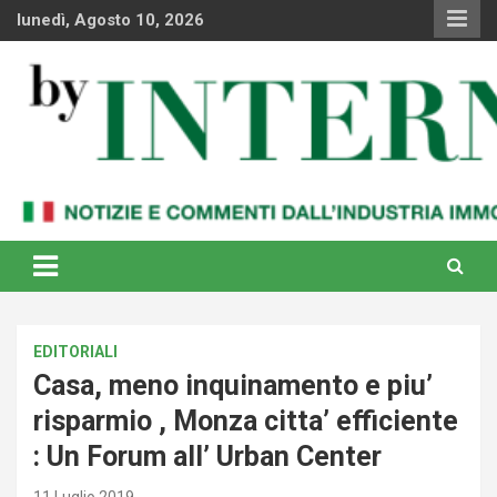
Skip
lunedì, Agosto 10, 2026
to
content
Notizie e commenti dal industria immobiliare italiana e
By Internews
internazionale
EDITORIALI
Casa, meno inquinamento e piu’
risparmio , Monza citta’ efficiente
: Un Forum all’ Urban Center