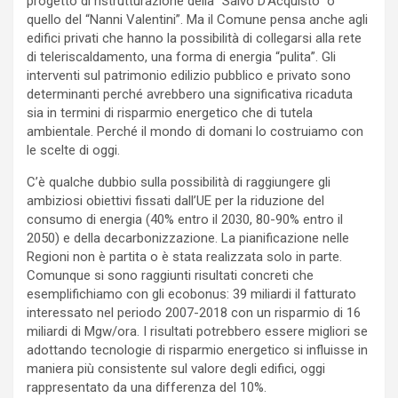
progetto di ristrutturazione della “Salvo D’Acquisto” o
quello del “Nanni Valentini”. Ma il Comune pensa anche agli
edifici privati che hanno la possibilità di collegarsi alla rete
di teleriscaldamento, una forma di energia “pulita”. Gli
interventi sul patrimonio edilizio pubblico e privato sono
determinanti perché avrebbero una significativa ricaduta
sia in termini di risparmio energetico che di tutela
ambientale. Perché il mondo di domani lo costruiamo con
le scelte di oggi.
C’è qualche dubbio sulla possibilità di raggiungere gli
ambiziosi obiettivi fissati dall’UE per la riduzione del
consumo di energia (40% entro il 2030, 80-90% entro il
2050) e della decarbonizzazione. La pianificazione nelle
Regioni non è partita o è stata realizzata solo in parte.
Comunque si sono raggiunti risultati concreti che
esemplifichiamo con gli ecobonus: 39 miliardi il fatturato
interessato nel periodo 2007-2018 con un risparmio di 16
miliardi di Mgw/ora. I risultati potrebbero essere migliori se
adottando tecnologie di risparmio energetico si influisse in
maniera più consistente sul valore degli edifici, oggi
rappresentato da una differenza del 10%.