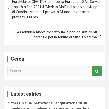
EuroMilano, CEETRUS, ImmobiliarEuropea e SAL Service
articoli
: aprirà a fine 2021 il “Merlata Mall” nel piano di sviluppo
di Cascina Merlata-Uptown, a Milano : investimento
previsto 330 mn
Assemblea Ance: Progetto Italia non dà sufficienti
garanzie per la tenuta di tutto il sistema
Cerca
S
e
a
r
c
Latest entries
h
KRYALOS SGR perfeziona l’acquisizione di un
complesso immobiliare a destinazione logistica di