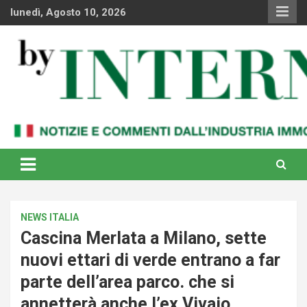
Skip
lunedì, Agosto 10, 2026
to
content
Notizie e commenti dal industria immobiliare italiana e
By Internews
internazionale
NEWS ITALIA
Cascina Merlata a Milano, sette
nuovi ettari di verde entrano a far
parte dell’area parco. che si
annetterà anche l’ex Vivaio