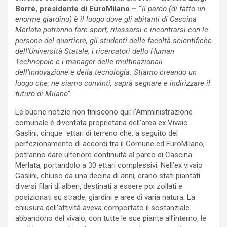
Borré, presidente di EuroMilano – “
Il parco (di fatto un
enorme giardino) è il luogo dove gli abitanti di Cascina
Merlata potranno fare sport, rilassarsi e incontrarsi con le
persone del quartiere, gli studenti delle facoltà scientifiche
dell’Università Statale, i ricercatori dello Human
Technopole e i manager delle multinazionali
dell’innovazione e della tecnologia. Stiamo creando un
luogo che, ne siamo convinti, saprà segnare e indirizzare il
futuro di Milano”.
Le buone notizie non finiscono qui: l’Amministrazione
comunale è diventata proprietaria dell’area ex Vivaio
Gaslini, cinque ettari di terreno che, a seguito del
perfezionamento di accordi tra il Comune ed EuroMilano,
potranno dare ulteriore continuità al parco di Cascina
Merlata, portandolo a 30 ettari complessivi. Nell’ex vivaio
Gaslini, chiuso da una decina di anni, erano stati piantati
diversi filari di alberi, destinati a essere poi zollati e
posizionati su strade, giardini e aree di varia natura. La
chiusura dell’attività aveva comportato il sostanziale
abbandono del vivaio, con tutte le sue piante all’interno, le