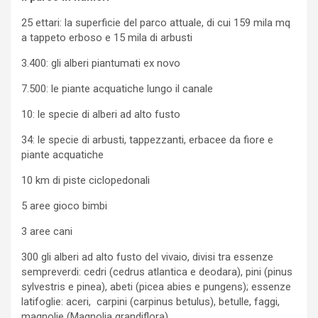
25 ettari: la superficie del parco attuale, di cui 159 mila mq
a tappeto erboso e 15 mila di arbusti
3.400: gli alberi piantumati ex novo
7.500: le piante acquatiche lungo il canale
10: le specie di alberi ad alto fusto
34: le specie di arbusti, tappezzanti, erbacee da fiore e
piante acquatiche
10 km di piste ciclopedonali
5 aree gioco bimbi
3 aree cani
300 gli alberi ad alto fusto del vivaio, divisi tra essenze
sempreverdi: cedri (cedrus atlantica e deodara), pini (pinus
sylvestris e pinea), abeti (picea abies e pungens); essenze
latifoglie: aceri, carpini (carpinus betulus), betulle, faggi,
magnolie (Magnolia grandiflora).