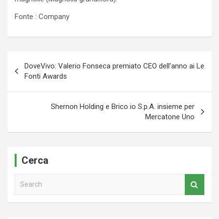
Fonte : Company
Navigazione
DoveVivo: Valerio Fonseca premiato CEO dell’anno ai Le
articoli
Fonti Awards
Shernon Holding e Brico io S.p.A. insieme per
Mercatone Uno
Cerca
S
e
a
r