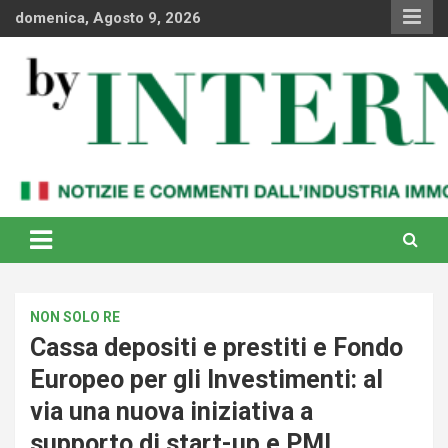
Skip
domenica, Agosto 9, 2026
to
content
Notizie e commenti dal industria immobiliare italiana e
By Internews
internazionale
NON SOLO RE
Cassa depositi e prestiti e Fondo
Europeo per gli Investimenti: al
via una nuova iniziativa a
supporto di start-up e PMI