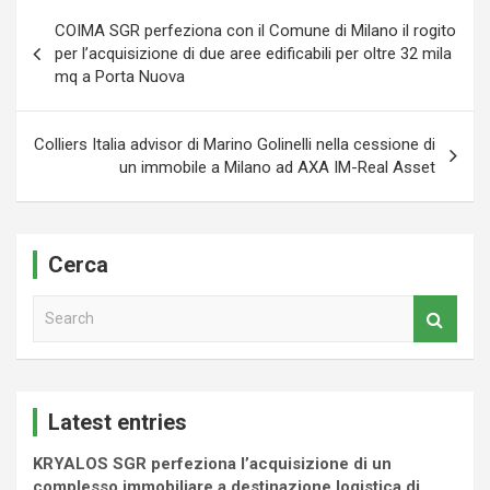
Navigazione
COIMA SGR perfeziona con il Comune di Milano il rogito
articoli
per l’acquisizione di due aree edificabili per oltre 32 mila
mq a Porta Nuova
Colliers Italia advisor di Marino Golinelli nella cessione di
un immobile a Milano ad AXA IM-Real Asset
Cerca
S
e
a
r
c
Latest entries
h
KRYALOS SGR perfeziona l’acquisizione di un
complesso immobiliare a destinazione logistica di