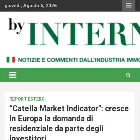
Skip
giovedì, Agosto 6, 2026
to
content
Notizie e commenti dal industria immobiliare italiana e
By Internews
internazionale
REPORT ESTERO
“Catella Market Indicator”: cresce
in Europa la domanda di
residenziale da parte degli
investitori