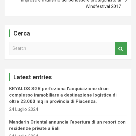
imprese e il turismo del benessere protagoniste al
Windfestival 2017
Cerca
S
e
a
r
c
Latest entries
h
KRYALOS SGR perfeziona l’acquisizione di un
complesso immobiliare a destinazione logistica di
oltre 23.000 mq in provincia di Piacenza.
24 Luglio 2024
Mandarin Oriental annuncia l’apertura di un resort con
residenze private a Bali